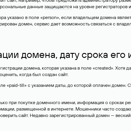
жит сайт, например, чтобы предложить администратору разм
персональные данные
защищаются
на уровне регистраторов 
атора указано в поле «person», если владельцем домена явля
истрирован домен, сервис дает возможность связаться с вла
ации домена, дату срока его
гистрации домена, которая указана в поле «created». Хотя д
оценить, когда был создан сайт.
 «paid-till» с указанием даты, до которой оплачен домен. 
лько при покупке доменного имени, информация о сроках р
ормации, размещенной в интернете. Мошенники часто созда
оверить сайт. Недавно зарегистрированный домен — веский