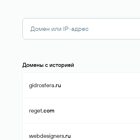
Домены с историей
gidrosfera
.ru
reget
.com
webdesigners
.ru