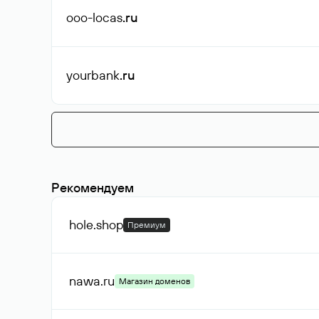
ooo-locas
.ru
yourbank
.ru
Рекомендуем
hole
.shop
Премиум
nawa
.ru
Магазин доменов