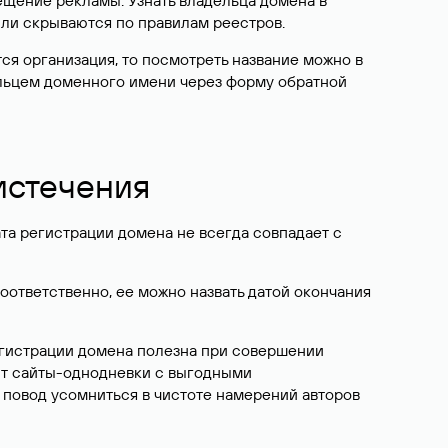
ещение рекламы. Узнать владельца домена в
или скрываются по правилам реестров.
ется организация, то посмотреть название можно в
дельцем доменного имени через форму обратной
 истечения
ата регистрации домена не всегда совпадает с
Соответственно, ее можно назвать датой окончания
егистрации домена полезна при совершении
ют сайты-однодневки с выгодными
 повод усомниться в чистоте намерений авторов