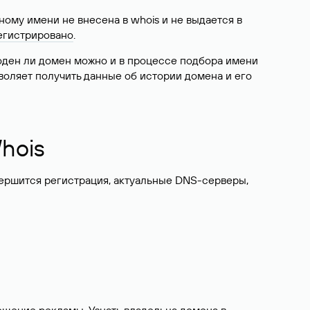
ому имени не внесена в whois и не выдается в
егистрировано
.
боден ли домен можно и в процессе подбора имени
воляет получить данные об истории домена и его
hois
вершится регистрация, актуальные DNS-серверы,