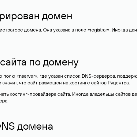
стрирован домен
раторе домена. Она указана в поле «registrar». Иногда да
 сайта по домену
 по полю «nserver», где указан список DNS-серверов, подд
 Это значит, что сайт размещен на
хостинге сайтов
Руцентра.
знать хостинг-провайдера сайта. Иногда владельцы сайтов 
ера.
 DNS домена