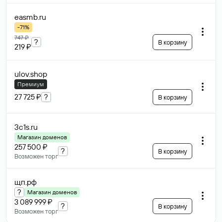
easmb
.ru
-71%
747 ₽
?
В корзину
219 ₽
ulov
.shop
Премиум
27 725 ₽
?
В корзину
3c1s
.ru
Магазин доменов
257 500 ₽
?
В корзину
Возможен торг
щп
.рф
?
Магазин доменов
3 089 999 ₽
?
В корзину
Возможен торг