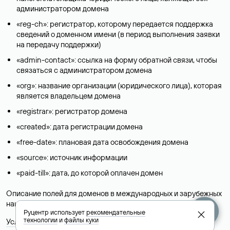
администратором домена
«reg-ch»: регистратор, которому передается поддержка
сведений о доменном имени (в период выполнения заявки
на передачу поддержки)
«admin-contact»: ссылка на форму обратной связи, чтобы
связаться с администратором домена
«org»: название организации (юридического лица), которая
является владельцем домена
«registrar»: регистратор домена
«created»: дата регистрации домена
«free-date»: плановая дата освобождения домена
«source»: источник информации
«paid-till»: дата, до которой оплачен домен
Описание полей для доменов в международных и зарубежных
национальных доменах представлены в разделе «
Помощь
».
Руцентр использует
рекомендательные
технологии
и
файлы куки
Условия использования Whois-сервиса