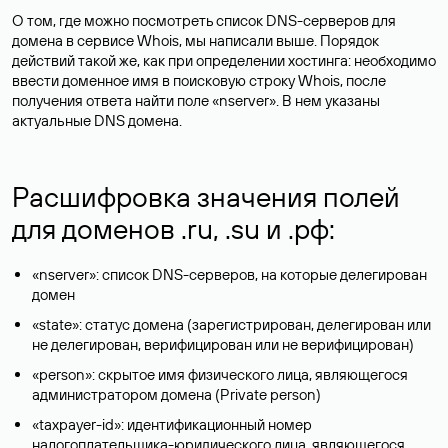
О том, где можно посмотреть список DNS-серверов для
домена в сервисе Whois, мы написали выше. Порядок
действий такой же, как при определении хостинга: необходимо
ввести доменное имя в поисковую строку Whois, после
получения ответа найти поле «nserver». В нем указаны
актуальные DNS домена.
Расшифровка значения полей
для доменов .ru, .su и .рф:
«nserver»: список DNS-серверов, на которые делегирован
домен
«state»: статус домена (зарегистрирован, делегирован или
не делегирован, верифицирован или не верифицирован)
«person»: скрытое имя физического лица, являющегося
администратором домена (Privatе person)
«taxpayer-id»: идентификационный номер
налогоплательщика-юридического лица, являющегося