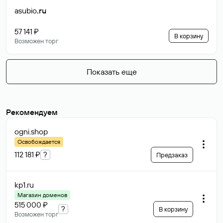
asubio
.ru
57 141 ₽
В корзину
Возможен торг
Показать еще
Рекомендуем
ogni
.shop
Освобождается
112 181 ₽
?
Предзаказ
kp1
.ru
Магазин доменов
515 000 ₽
?
В корзину
Возможен торг