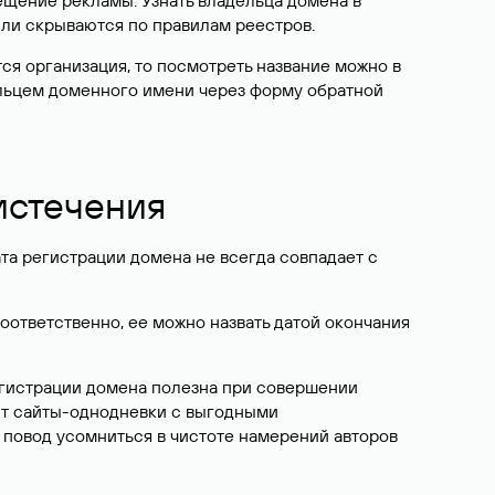
ещение рекламы. Узнать владельца домена в
или скрываются по правилам реестров.
ется организация, то посмотреть название можно в
дельцем доменного имени через форму обратной
 истечения
ата регистрации домена не всегда совпадает с
Соответственно, ее можно назвать датой окончания
егистрации домена полезна при совершении
ют сайты-однодневки с выгодными
 повод усомниться в чистоте намерений авторов