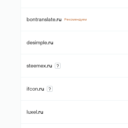
bontranslate
.ru
Рекомендуем
desimple
.ru
steemex
.ru
?
ifcon
.ru
?
luxel
.ru