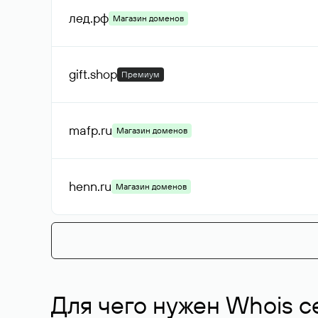
лед
.рф
Магазин доменов
gift
.shop
Премиум
mafp
.ru
Магазин доменов
henn
.ru
Магазин доменов
Для чего нужен Whois с