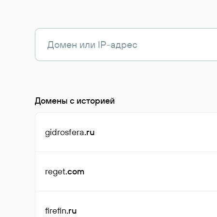
Домены с историей
gidrosfera
.ru
reget
.com
firefin
.ru