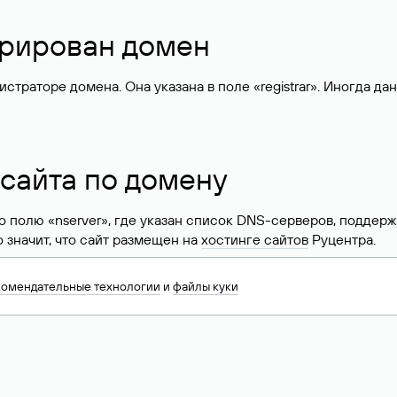
стрирован домен
раторе домена. Она указана в поле «registrar». Иногда да
 сайта по домену
 по полю «nserver», где указан список DNS-серверов, подд
 Это значит, что сайт размещен на
хостинге сайтов
Руцентра.
знать хостинг-провайдера сайта. Иногда владельцы сайтов 
комендательные технологии
и
файлы куки
ера.
 DNS домена