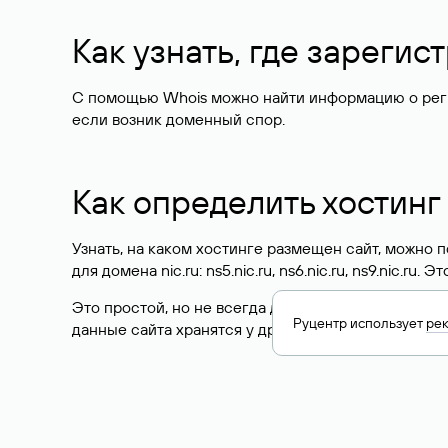
Как узнать, где зареги
С помощью Whois можно найти информацию о регист
если возник доменный спор.
Как определить хостинг
Узнать, на каком хостинге размещен сайт, можно
для домена nic.ru: ns5.nic.ru, ns6.nic.ru, ns9.nic.ru.
Это простой, но не всегда достоверный способ у
Руцентр использует
ре
данные сайта хранятся у другого хостинг-провайд
Как узнать актуальные