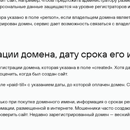
жит сайт, например, чтобы предложить администратору разм
персональные данные
защищаются
на уровне регистраторов 
атора указано в поле «person», если владельцем домена явля
истрирован домен, сервис дает возможность связаться с вла
ации домена, дату срока его
гистрации домена, которая указана в поле «created». Хотя д
оценить, когда был создан сайт.
 «paid-till» с указанием даты, до которой оплачен домен. 
лько при покупке доменного имени, информация о сроках р
ормации, размещенной в интернете. Мошенники часто созда
оверить сайт. Недавно зарегистрированный домен — веский