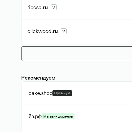
riposa
.ru
?
clickwood
.ru
?
Рекомендуем
cake
.shop
Премиум
йз
.рф
Магазин доменов