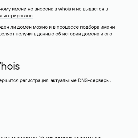
ому имени не внесена в whois и не выдается в
егистрировано
.
боден ли домен можно и в процессе подбора имени
воляет получить данные об истории домена и его
hois
вершится регистрация, актуальные DNS-серверы,