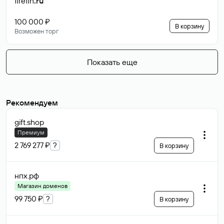
firefin
.ru
100 000 ₽
В корзину
Возможен торг
Показать еще
Рекомендуем
gift
.shop
Премиум
2 769 277 ₽
?
В корзину
нпх
.рф
Магазин доменов
99 750 ₽
?
В корзину