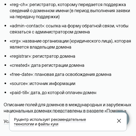
«reg-ch»: регистратор, которому передается поддержка
сведений о доменном имени (в период выполнения заявки
на передачу поддержки)
«admin-contact»: ссылка на форму обратной связи, чтобы
связаться с администратором домена
«org»: название организации (юридического лица), которая
является владельцем домена
«registrar»: регистратор домена
«created»: дата регистрации домена
«free-date»: плановая дата освобождения домена
«source»: источник информации
«paid-till»: дата, до которой оплачен домен
Описание полей для доменов в международных и зарубежных
национальных доменах представлены в разделе «
Помощь
».
Руцентр использует
рекомендательные
Условия использования Whois-сервиса
технологии
и
файлы куки