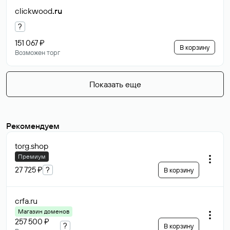
clickwood
.ru
?
151 067 ₽
В корзину
Возможен торг
Показать еще
Рекомендуем
torg
.shop
Премиум
27 725 ₽
?
В корзину
crfa
.ru
Магазин доменов
257 500 ₽
?
В корзину