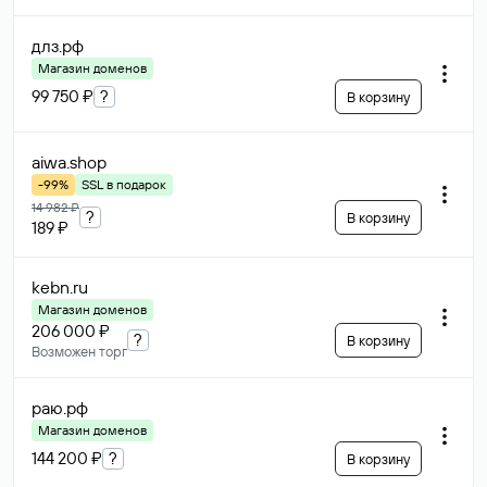
длз
.рф
Магазин доменов
99 750 ₽
?
В корзину
aiwa
.shop
-99%
SSL в подарок
14 982 ₽
?
В корзину
189 ₽
kebn
.ru
Магазин доменов
206 000 ₽
?
В корзину
Возможен торг
раю
.рф
Магазин доменов
144 200 ₽
?
В корзину