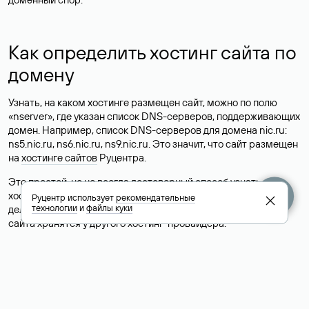
Как определить хостинг сайта по
домену
Узнать, на каком хостинге размещен сайт, можно по полю
«nserver», где указан список DNS-серверов, поддерживающих
домен. Например, список DNS-серверов для домена nic.ru:
ns5.nic.ru, ns6.nic.ru, ns9.nic.ru. Это значит, что сайт размещен
на
хостинге сайтов
Руцентра.
Это простой, но не всегда достоверный способ узнать
хостинг-провайдера сайта. Иногда владельцы сайтов
Руцентр использует
рекомендательные
технологии
и
файлы куки
делегируют домен на бесплатные DNS-серверы, а данные
сайта хранятся у другого хостинг-провайдера.
Как узнать актуальные DNS
домена