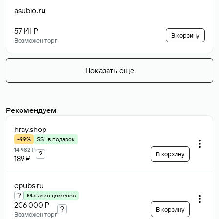
asubio
.ru
57 141 ₽
В корзину
Возможен торг
Показать еще
Рекомендуем
hray
.shop
-99%
SSL в подарок
14 982 ₽
?
В корзину
189 ₽
epubs
.ru
?
Магазин доменов
206 000 ₽
?
В корзину
Возможен торг