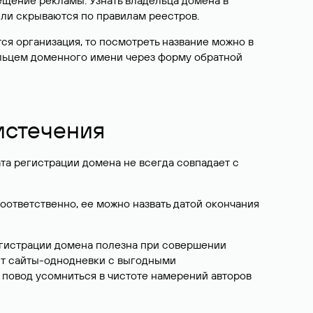
ещение рекламы. Узнать владельца домена в
или скрываются по правилам реестров.
ется организация, то посмотреть название можно в
дельцем доменного имени через форму обратной
 истечения
ата регистрации домена не всегда совпадает с
Соответственно, ее можно назвать датой окончания
егистрации домена полезна при совершении
ют сайты-однодневки с выгодными
 повод усомниться в чистоте намерений авторов