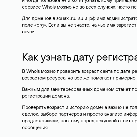
Иногда пользователи хотят узнать, кому принадле
сервисе Whois можно не во всех случаях: часто 
Для доменов в зонах .ru, .su и .рф имя администр
поле «org». Если вы не знаете, на чье имя зарег
связи.
Как узнать дату регистр
В Whois можно проверить возраст сайта по дате ре
возрастом ресурса, но все же помогает примерно 
Важным для заинтересованных доменом станет поле
регистрации домена.
Проверять возраст и историю домена важно не то
сделок, выборе партнеров и просто анализе инф
предложениями, поэтому перед покупкой стоит пр
сообщения.