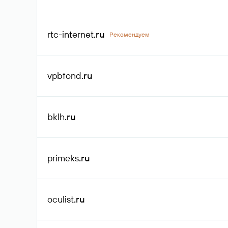
rtc-internet
.ru
Рекомендуем
vpbfond
.ru
bklh
.ru
primeks
.ru
oculist
.ru