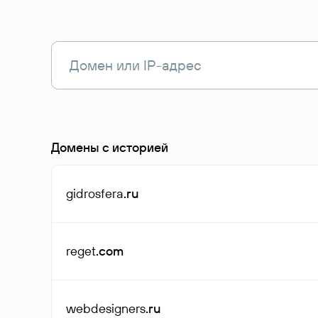
Домены с историей
gidrosfera
.ru
reget
.com
webdesigners
.ru