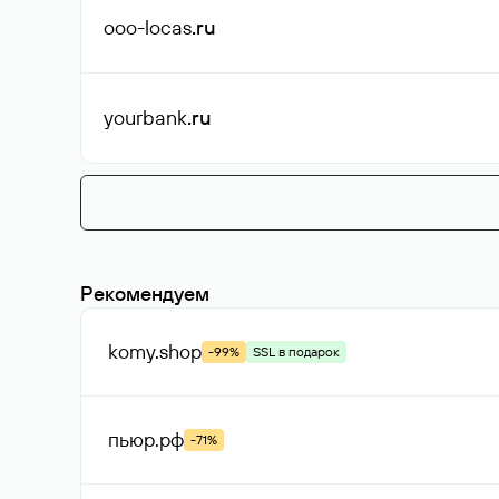
ooo-locas
.ru
yourbank
.ru
Рекомендуем
komy
.shop
-99%
SSL в подарок
пьюр
.рф
-71%