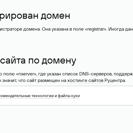
стрирован домен
раторе домена. Она указана в поле «registrar». Иногда да
 сайта по домену
 по полю «nserver», где указан список DNS-серверов, подд
 Это значит, что сайт размещен на
хостинге сайтов
Руцентра.
знать хостинг-провайдера сайта. Иногда владельцы сайтов 
комендательные технологии
и
файлы куки
ера.
 DNS домена