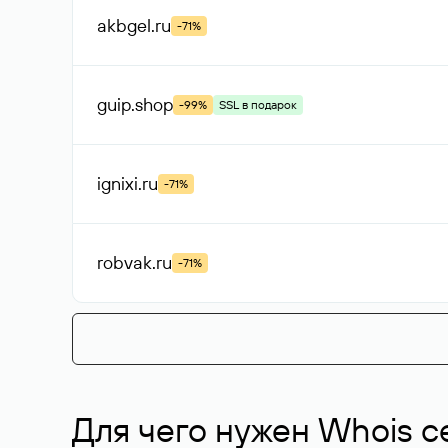
akbgel
.ru
-71%
guip
.shop
-99%
SSL в подарок
ignixi
.ru
-71%
robvak
.ru
-71%
Для чего нужен Whois с