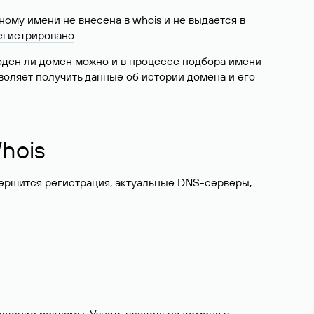
ому имени не внесена в whois и не выдается в
егистрировано
.
боден ли домен можно и в процессе подбора имени
воляет получить данные об истории домена и его
hois
вершится регистрация, актуальные DNS-серверы,