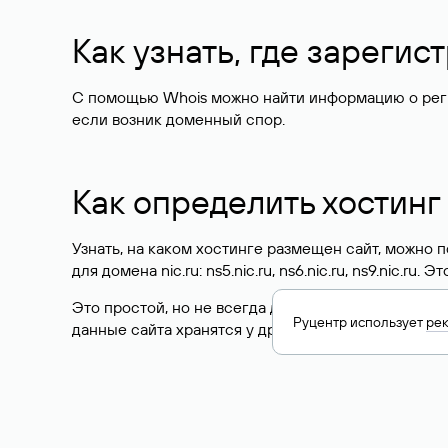
Как узнать, где зареги
С помощью Whois можно найти информацию о регист
если возник доменный спор.
Как определить хостинг
Узнать, на каком хостинге размещен сайт, можно
для домена nic.ru: ns5.nic.ru, ns6.nic.ru, ns9.nic.ru.
Это простой, но не всегда достоверный способ у
Руцентр использует
ре
данные сайта хранятся у другого хостинг-провайд
Как узнать актуальные