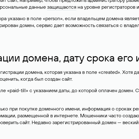
жит сайт, например, чтобы предложить администратору разм
персональные данные
защищаются
на уровне регистраторов 
атора указано в поле «person», если владельцем домена явля
истрирован домен, сервис дает возможность связаться с вла
ации домена, дату срока его
гистрации домена, которая указана в поле «created». Хотя д
оценить, когда был создан сайт.
 «paid-till» с указанием даты, до которой оплачен домен. 
лько при покупке доменного имени, информация о сроках р
ормации, размещенной в интернете. Мошенники часто созда
оверить сайт. Недавно зарегистрированный домен — веский