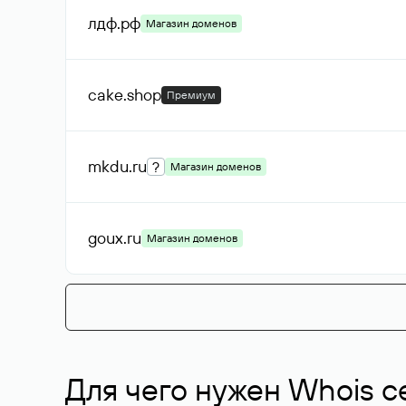
лдф
.рф
Магазин доменов
cake
.shop
Премиум
mkdu
.ru
?
Магазин доменов
goux
.ru
Магазин доменов
Для чего нужен Whois с