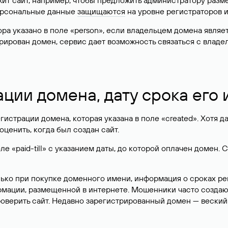
жит сайт, например, чтобы предложить администратору разм
персональные данные
защищаются
на уровне регистраторов 
атора указано в поле «person», если владельцем домена явля
истрирован домен, сервис дает возможность связаться с вла
ации домена, дату срока его
гистрации домена, которая указана в поле «created». Хотя д
оценить, когда был создан сайт.
 «paid-till» с указанием даты, до которой оплачен домен. 
лько при покупке доменного имени, информация о сроках р
ормации, размещенной в интернете. Мошенники часто созда
оверить сайт. Недавно зарегистрированный домен — веский