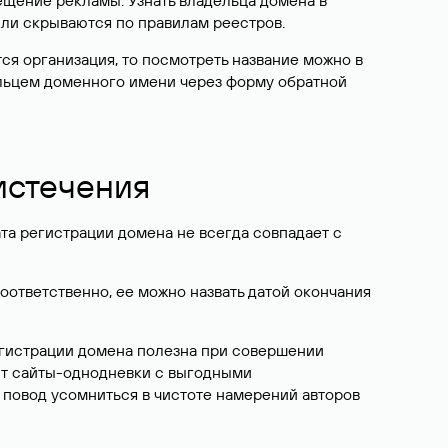
ещение рекламы. Узнать владельца домена в
или скрываются по правилам реестров.
ется организация, то посмотреть название можно в
дельцем доменного имени через форму обратной
 истечения
ата регистрации домена не всегда совпадает с
Соответственно, ее можно назвать датой окончания
егистрации домена полезна при совершении
ют сайты-однодневки с выгодными
 повод усомниться в чистоте намерений авторов