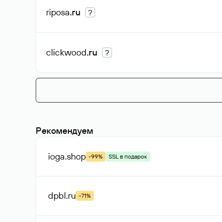
riposa
.ru
?
clickwood
.ru
?
Рекомендуем
ioga
.shop
-99%
SSL в подарок
dpbl
.ru
-71%