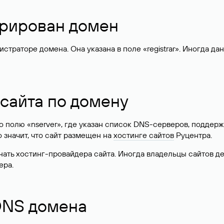
стрирован домен
раторе домена. Она указана в поле «registrar». Иногда да
 сайта по домену
 по полю «nserver», где указан список DNS-серверов, подд
 Это значит, что сайт размещен на
хостинге сайтов
Руцентра.
знать хостинг-провайдера сайта. Иногда владельцы сайтов 
ера.
 DNS домена