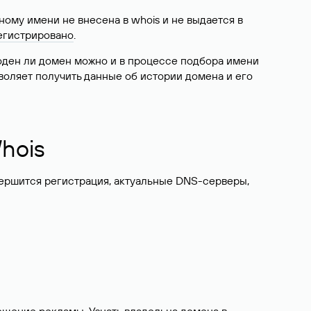
ому имени не внесена в whois и не выдается в
егистрировано
.
боден ли домен можно и в процессе подбора имени
воляет получить данные об истории домена и его
hois
вершится регистрация, актуальные DNS-серверы,