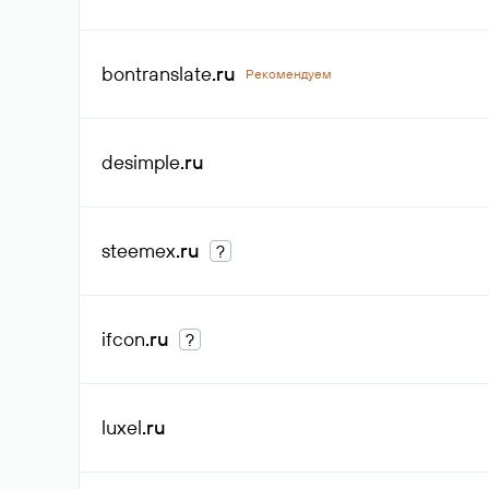
bontranslate
.ru
Рекомендуем
desimple
.ru
steemex
.ru
?
ifcon
.ru
?
luxel
.ru