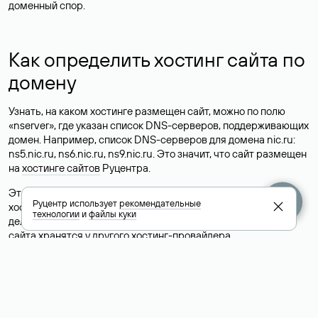
доменный спор.
Как определить хостинг сайта по
домену
Узнать, на каком хостинге размещен сайт, можно по полю
«nserver», где указан список DNS-серверов, поддерживающих
домен. Например, список DNS-серверов для домена nic.ru:
ns5.nic.ru, ns6.nic.ru, ns9.nic.ru. Это значит, что сайт размещен
на
хостинге сайтов
Руцентра.
Это простой, но не всегда достоверный способ узнать
Руцентр использует
рекомендательные
хостинг-провайдера сайта. Иногда владельцы сайтов
технологии
и
файлы куки
делегируют домен на бесплатные DNS-серверы, а данные
сайта хранятся у другого хостинг-провайдера.
Как узнать актуальные DNS
домена