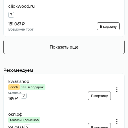
clickwood
.ru
?
151 067 ₽
В корзину
Возможен торг
Показать еще
Рекомендуем
kwaz
.shop
-99%
SSL в подарок
14 982 ₽
?
В корзину
189 ₽
окп
.рф
Магазин доменов
99 750 ₽
?
В корзину