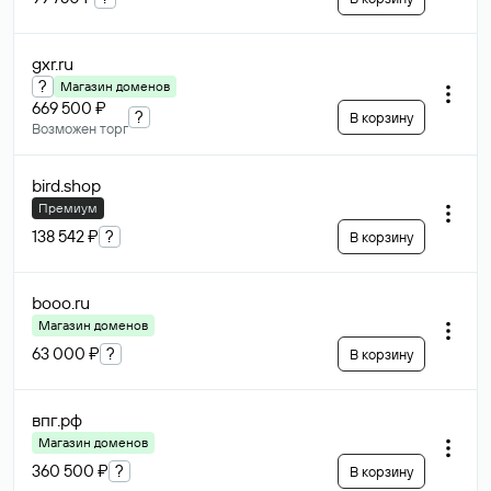
gxr
.ru
?
Магазин доменов
669 500 ₽
?
В корзину
Возможен торг
bird
.shop
Премиум
138 542 ₽
?
В корзину
booo
.ru
Магазин доменов
63 000 ₽
?
В корзину
впг
.рф
Магазин доменов
360 500 ₽
?
В корзину