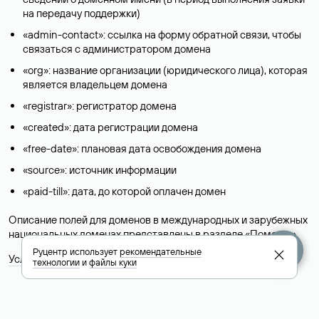
на передачу поддержки)
«admin-contact»: ссылка на форму обратной связи, чтобы
связаться с администратором домена
«org»: название организации (юридического лица), которая
является владельцем домена
«registrar»: регистратор домена
«created»: дата регистрации домена
«free-date»: плановая дата освобождения домена
«source»: источник информации
«paid-till»: дата, до которой оплачен домен
Описание полей для доменов в международных и зарубежных
национальных доменах представлены в разделе «
Помощь
».
Руцентр использует
рекомендательные
Условия использования Whois-сервиса
технологии
и
файлы куки