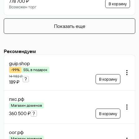
778 700 ₽
В корзину
Возможен торг
Показать еще
Рекомендуем
guip
.shop
-99%
SSL в подарок
14 982 ₽
?
В корзину
189 ₽
пхс
.рф
Магазин доменов
360 500 ₽
?
В корзину
оог
.рф
Магазин доменов