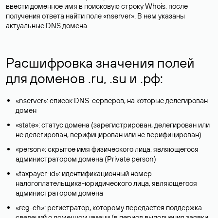
ввести доменное имя в поисковую строку Whois, после
получения ответа найти поле «nserver». В нем указаны
актуальные DNS домена.
Расшифровка значения полей
для доменов .ru, .su и .рф:
«nserver»: список DNS-серверов, на которые делегирован
домен
«state»: статус домена (зарегистрирован, делегирован или
не делегирован, верифицирован или не верифицирован)
«person»: скрытое имя физического лица, являющегося
администратором домена (Privatе person)
«taxpayer-id»: идентификационный номер
налогоплательщика-юридического лица, являющегося
администратором домена
«reg-ch»: регистратор, которому передается поддержка
сведений о доменном имени (в период выполнения заявки