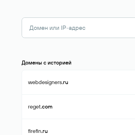
Домены с историей
webdesigners
.ru
reget
.com
firefin
.ru