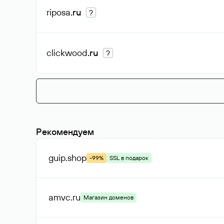
riposa
.ru
?
clickwood
.ru
?
Рекомендуем
guip
.shop
-99%
SSL в подарок
amvc
.ru
Магазин доменов