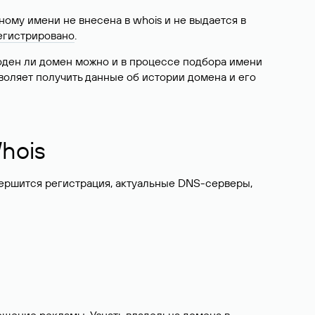
ому имени не внесена в whois и не выдается в
егистрировано
.
боден ли домен можно и в процессе подбора имени
воляет получить данные об истории домена и его
hois
вершится регистрация, актуальные DNS-серверы,