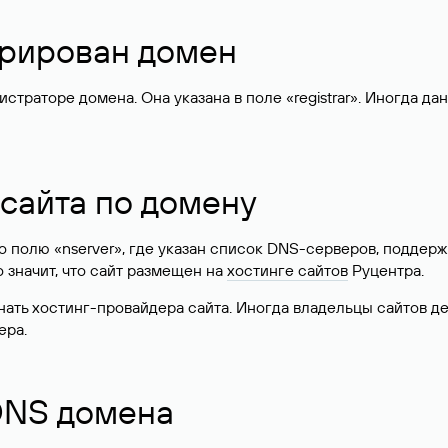
стрирован домен
раторе домена. Она указана в поле «registrar». Иногда да
 сайта по домену
 по полю «nserver», где указан список DNS-серверов, подд
 Это значит, что сайт размещен на
хостинге сайтов
Руцентра.
знать хостинг-провайдера сайта. Иногда владельцы сайтов 
ера.
 DNS домена