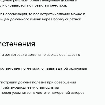
ещение рекламы. Узнать владельца домена в
или скрываются по правилам реестров.
ется организация, то посмотреть название можно в
дельцем доменного имени через форму обратной
 истечения
ата регистрации домена не всегда совпадает с
Соответственно, ее можно назвать датой окончания
егистрации домена полезна при совершении
ют сайты-однодневки с выгодными
 повод усомниться в чистоте намерений авторов