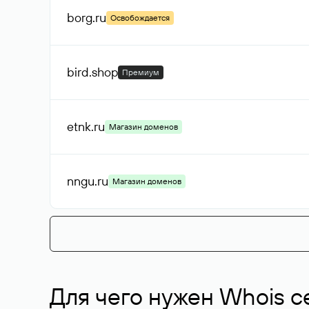
borg
.ru
Освобождается
bird
.shop
Премиум
etnk
.ru
Магазин доменов
nngu
.ru
Магазин доменов
Для чего нужен Whois с