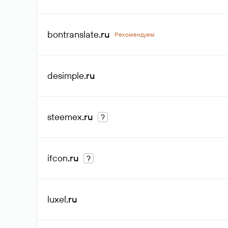
bontranslate
.ru
Рекомендуем
desimple
.ru
steemex
.ru
?
ifcon
.ru
?
luxel
.ru