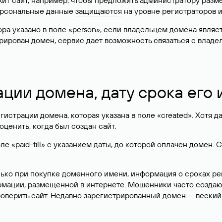
жит сайт, например, чтобы предложить администратору разм
персональные данные
защищаются
на уровне регистраторов 
атора указано в поле «person», если владельцем домена явля
истрирован домен, сервис дает возможность связаться с вла
ации домена, дату срока его
гистрации домена, которая указана в поле «created». Хотя д
оценить, когда был создан сайт.
 «paid-till» с указанием даты, до которой оплачен домен. 
лько при покупке доменного имени, информация о сроках р
ормации, размещенной в интернете. Мошенники часто созда
оверить сайт. Недавно зарегистрированный домен — веский