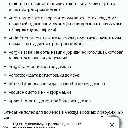
налогоплательщика-юридического лица, являющегося
администратором домена
«reg-ch»: регистратор, которому передается поддержка
сведений о доменном имени (в период выполнения заявки
на передачу поддержки)
«admin-contact»: ссылка на форму обратной связи, чтобы
связаться с администратором домена
«org»: название организации (юридического лица), которая
является владельцем домена
«registrar»: регистратор домена
«created»: дата регистрации домена
«free-date»: плановая дата освобождения домена
«source»: источник информации
«paid-till»: дата, до которой оплачен домен
Описание полей для доменов в международных и зарубежных
национальных доменах представлены в разделе «
Помощь
».
Руцентр использует
рекомендательные
Условия использования Whois-сервиса