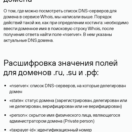
О том, где можно посмотреть список DNS-серверов для
домена в сервисе Whois, мы написали выше. Порядок
действий такой же, как при определении хостинга: необходимо
ввести доменное имя в поисковую строку Whois, после
получения ответа найти поле «nserver». В нем указаны
актуальные DNS домена.
Расшифровка значения полей
для доменов .ru, .su и .рф:
«nserver»: список DNS-серверов, на которые делегирован
домен
«state»: статус домена (зарегистрирован, делегирован или
не делегирован, верифицирован или не верифицирован)
«person»: скрытое имя физического лица, являющегося
администратором домена (Privatе person)
«taxpayer-id»: идентификационный номер