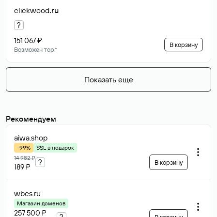
clickwood
.ru
?
151 067 ₽
В корзину
Возможен торг
Показать еще
Рекомендуем
aiwa
.shop
-99%
SSL в подарок
14 982 ₽
?
В корзину
189 ₽
wbes
.ru
Магазин доменов
257 500 ₽
?