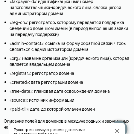
«taxpayer-id»: идентификационный номер
налогоплательщика-юридического лица, являющегося
администратором домена
«reg-ch»: регистратор, которому передается поддержка
сведений о доменном имени (в период выполнения заявки
на передачу поддержки)
«admin-contact»: ссылка на форму обратной связи, чтобы
связаться с администратором домена
«org»: название организации (юридического лица), которая
является владельцем домена
«registrar»: регистратор домена
«created»: дата регистрации домена
«free-date»: плановая дата освобождения домена
«source»: источник информации
«paid-till»: дата, до которой оплачен домен
Описание полей для доменов в международных и зарубежных
национальных доменах представлены в разделе «
Помощь
».
Руцентр использует
рекомендательные