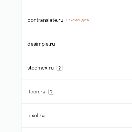
bontranslate
.ru
Рекомендуем
desimple
.ru
steemex
.ru
?
ifcon
.ru
?
luxel
.ru