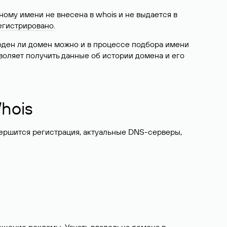
ому имени не внесена в whois и не выдается в
егистрировано
.
боден ли домен можно и в процессе подбора имени
воляет получить данные об истории домена и его
hois
вершится регистрация, актуальные DNS-серверы,