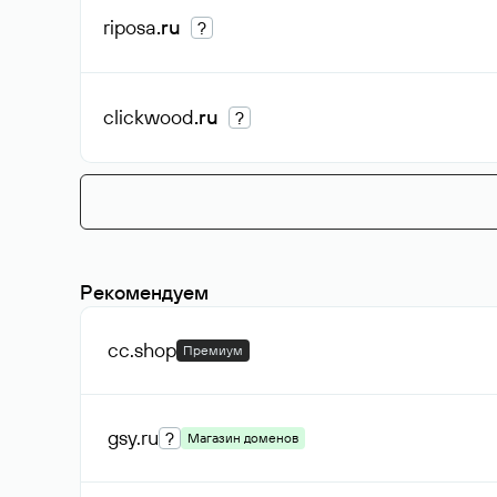
riposa
.ru
?
clickwood
.ru
?
Рекомендуем
cc
.shop
Премиум
gsy
.ru
?
Магазин доменов