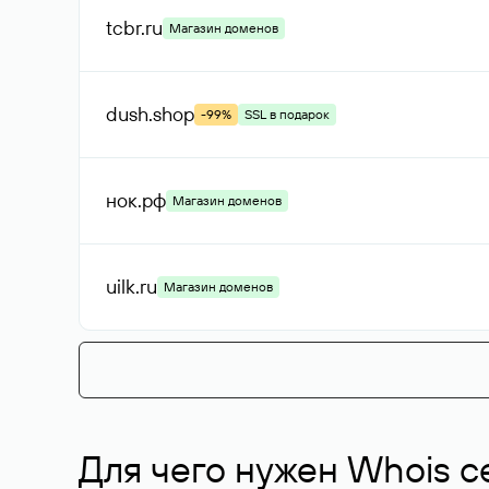
tcbr
.ru
Магазин доменов
dush
.shop
-99%
SSL в подарок
нок
.рф
Магазин доменов
uilk
.ru
Магазин доменов
Для чего нужен Whois с