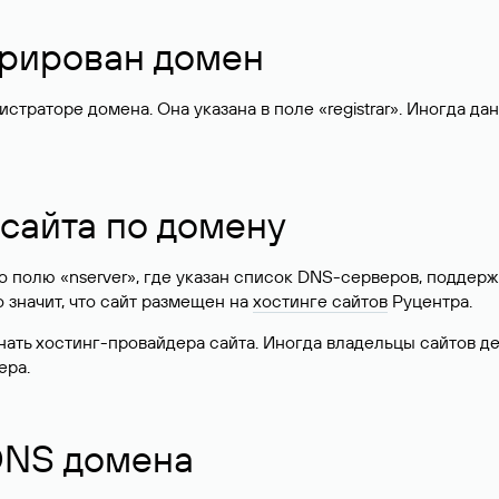
стрирован домен
раторе домена. Она указана в поле «registrar». Иногда да
 сайта по домену
 по полю «nserver», где указан список DNS-серверов, подд
 Это значит, что сайт размещен на
хостинге сайтов
Руцентра.
знать хостинг-провайдера сайта. Иногда владельцы сайтов 
ера.
 DNS домена