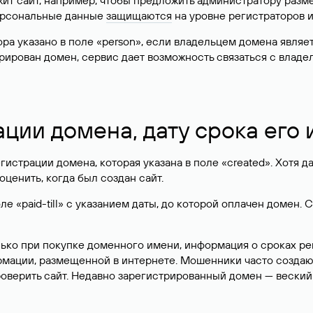
жит сайт, например, чтобы предложить администратору разм
персональные данные
защищаются
на уровне регистраторов 
атора указано в поле «person», если владельцем домена явля
истрирован домен, сервис дает возможность связаться с вла
ации домена, дату срока его
гистрации домена, которая указана в поле «created». Хотя д
оценить, когда был создан сайт.
 «paid-till» с указанием даты, до которой оплачен домен. 
лько при покупке доменного имени, информация о сроках р
ормации, размещенной в интернете. Мошенники часто созда
оверить сайт. Недавно зарегистрированный домен — веский