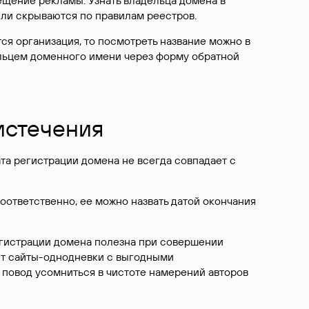
ещение рекламы. Узнать владельца домена в
или скрываются по правилам реестров.
ется организация, то посмотреть название можно в
дельцем доменного имени через форму обратной
 истечения
ата регистрации домена не всегда совпадает с
Соответственно, ее можно назвать датой окончания
егистрации домена полезна при совершении
ют сайты-однодневки с выгодными
 повод усомниться в чистоте намерений авторов