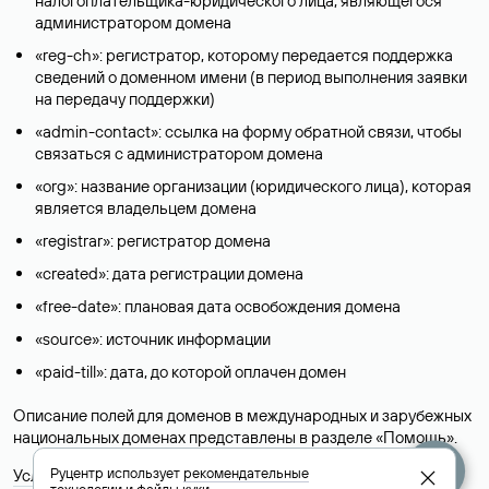
налогоплательщика-юридического лица, являющегося
администратором домена
«reg-ch»: регистратор, которому передается поддержка
сведений о доменном имени (в период выполнения заявки
на передачу поддержки)
«admin-contact»: ссылка на форму обратной связи, чтобы
связаться с администратором домена
«org»: название организации (юридического лица), которая
является владельцем домена
«registrar»: регистратор домена
«created»: дата регистрации домена
«free-date»: плановая дата освобождения домена
«source»: источник информации
«paid-till»: дата, до которой оплачен домен
Описание полей для доменов в международных и зарубежных
национальных доменах представлены в разделе «
Помощь
».
Руцентр использует
рекомендательные
Условия использования Whois-сервиса