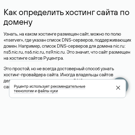
Как определить хостинг сайта по
домену
Узнать, на каком хостинге размещен сайт, можно по полю
«nserver», где указан список DNS-серверов, поддерживающих
домен. Например, список DNS-серверов для домена nic.ru:
ns5.nic.ru, ns6.nic.ru, ns9.nic.ru. Это значит, что сайт размещен
на
хостинге сайтов
Руцентра.
Это простой, но не всегда достоверный способ узнать
хостинг-провайдера сайта. Иногда владельцы сайтов
делегируют домен на бесплатные DNS-серверы, а данные
сайта хранятся у другого хостинг-провайдера.
Руцентр использует
рекомендательные
технологии
и
файлы куки
Как узнать актуальные DNS
домена
О том, где можно посмотреть список DNS-серверов для