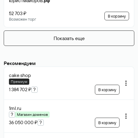
юристмайоров
.рф
52 703 ₽
В корзину
Возможен торг
Показать еще
Рекомендуем
cake
.shop
Премиум
1 384 702 ₽
?
В корзину
1ml
.ru
?
Магазин доменов
36 050 000 ₽
?
В корзину