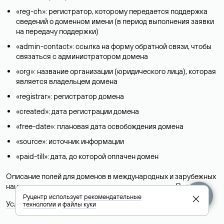
«reg-ch»: регистратор, которому передается поддержка
сведений о доменном имени (в период выполнения заявки
на передачу поддержки)
«admin-contact»: ссылка на форму обратной связи, чтобы
связаться с администратором домена
«org»: название организации (юридического лица), которая
является владельцем домена
«registrar»: регистратор домена
«created»: дата регистрации домена
«free-date»: плановая дата освобождения домена
«source»: источник информации
«paid-till»: дата, до которой оплачен домен
Описание полей для доменов в международных и зарубежных
национальных доменах представлены в разделе «
Помощь
».
Руцентр использует
рекомендательные
Условия использования Whois-сервиса
технологии
и
файлы куки