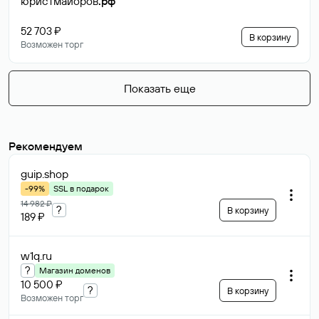
юристмайоров
.рф
52 703 ₽
В корзину
Возможен торг
Показать еще
Рекомендуем
guip
.shop
-99%
SSL в подарок
14 982 ₽
?
В корзину
189 ₽
w1q
.ru
?
Магазин доменов
10 500 ₽
?
В корзину
Возможен торг