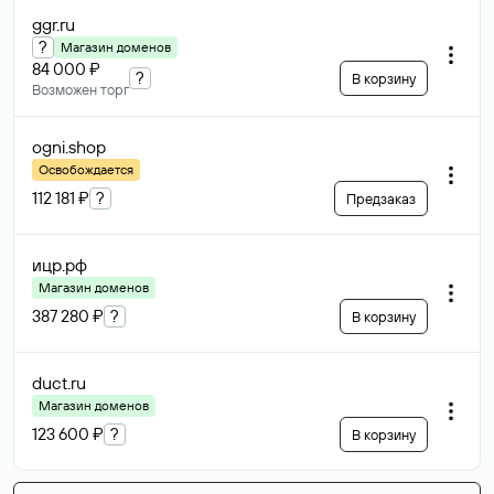
ggr
.ru
?
Магазин доменов
84 000 ₽
?
В корзину
Возможен торг
ogni
.shop
Освобождается
112 181 ₽
?
Предзаказ
ицр
.рф
Магазин доменов
387 280 ₽
?
В корзину
duct
.ru
Магазин доменов
123 600 ₽
?
В корзину