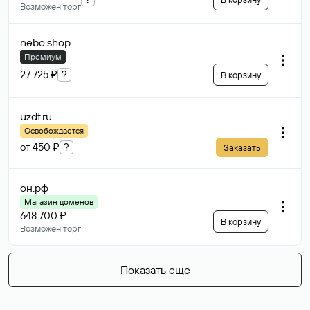
Возможен торг
nebo
.shop
Премиум
27 725 ₽
?
В корзину
uzdf
.ru
Освобождается
от 450 ₽
?
Заказать
он
.рф
Магазин доменов
648 700 ₽
В корзину
Возможен торг
Показать еще