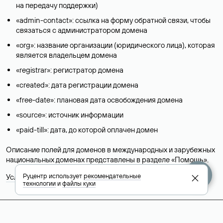
на передачу поддержки)
«admin-contact»: ссылка на форму обратной связи, чтобы
связаться с администратором домена
«org»: название организации (юридического лица), которая
является владельцем домена
«registrar»: регистратор домена
«created»: дата регистрации домена
«free-date»: плановая дата освобождения домена
«source»: источник информации
«paid-till»: дата, до которой оплачен домен
Описание полей для доменов в международных и зарубежных
национальных доменах представлены в разделе «
Помощь
».
Руцентр использует
рекомендательные
Условия использования Whois-сервиса
технологии
и
файлы куки
+7 495 009-13-33
+7 495 994-46-01
Помощь