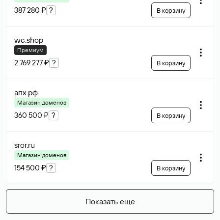
387 280 ₽
?
В корзину
wc
.shop
Премиум
2 769 277 ₽
?
В корзину
апх
.рф
Магазин доменов
360 500 ₽
?
В корзину
sror
.ru
Магазин доменов
154 500 ₽
?
В корзину
Показать еще