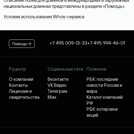
Описание полей для доменов в международных и зарубежных
национальных доменах представлены в разделе «
Помощь
».
Условия использования Whois-сервиса
+7 495 009-13-33
+7 495 994-46-01
Помощь
Руцентр
Социальные сети
Полезное
О компании
Вконтакте
РБК: последние
Контакты
VK Видео
новости России и
Лицензии и
Телеграм
мира
свидетельства
Max
Каталог компаний
РФ
РБК: котировки
акций