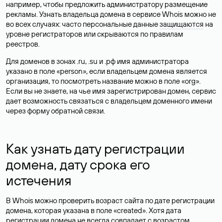
например, чтобы предложить администратору размещение
рекламы. Узнать владельца домена в сервисе Whois можно не
во всех случаях: часто персональные данные
защищаются
на
уровне регистраторов или скрываются по правилам
реестров.
Для доменов в зонах .ru, .su и .рф имя администратора
указано в поле «person», если владельцем домена является
организация, то посмотреть название можно в поле «org».
Если вы не знаете, на чье имя зарегистрирован домен, сервис
дает возможность связаться с владельцем доменного имени
через форму обратной связи.
Как узнать дату регистрации
домена, дату срока его
истечения
В Whois можно проверить возраст сайта по дате регистрации
домена, которая указана в поле «created». Хотя дата
регистрации домена не всегда совпадает с возрастом