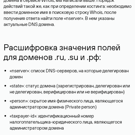
домена в сервисе Whois, мы написали выше. Порядок
действий такой же, как при определении хостинга: необходимо
ввести доменное имя в поисковую строку Whois, после
получения ответа найти поле «nserver». В нем указаны
актуальные DNS домена.
Расшифровка значения полей
для доменов .ru, .su и .рф:
«nserver»: список DNS-серверов, на которые делегирован
домен
«state»: статус домена (зарегистрирован, делегирован или
не делегирован, верифицирован или не верифицирован)
«person»: скрытое имя физического лица, являющегося
администратором домена (Privatе person)
«taxpayer-id»: идентификационный номер
налогоплательщика-юридического лица, являющегося
администратором домена