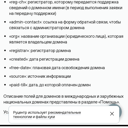
«reg-ch»: регистратор, которому передается поддержка
сведений о доменном имени (в период выполнения заявки
на передачу поддержки)
«admin-contact»: ссылка на форму обратной связи, чтобы
связаться с администратором домена
«org»: название организации (юридического лица), которая
является владельцем домена
«registrar»: регистратор домена
«created»: дата регистрации домена
«free-date»: плановая дата освобождения домена
«source»: источник информации
«paid-till»: дата, до которой оплачен домен
Описание полей для доменов в международных и зарубежных
национальных доменах представлены в разделе «
Помощь
».
Условия использования Whois-сервиса
Руцентр использует
рекомендательные
технологии
и
файлы куки