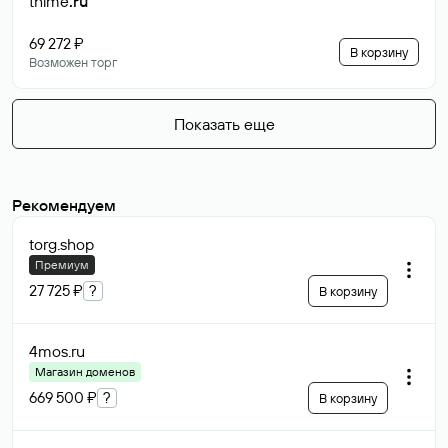
thime
.ru
69 272 ₽
В корзину
Возможен торг
Показать еще
Рекомендуем
torg
.shop
Премиум
27 725 ₽
?
В корзину
4mos
.ru
Магазин доменов
669 500 ₽
?
В корзину