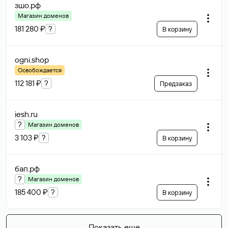
зшо
.рф
Магазин доменов
181 280 ₽
?
В корзину
ogni
.shop
Освобождается
112 181 ₽
?
Предзаказ
iesh
.ru
?
Магазин доменов
3 103 ₽
?
В корзину
бап
.рф
?
Магазин доменов
185 400 ₽
?
В корзину
Показать еще