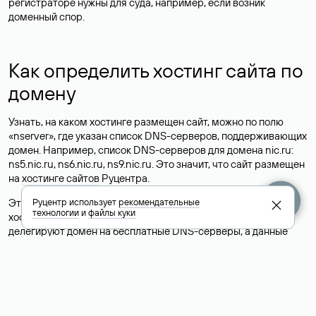
регистраторе нужны для суда, например, если возник
доменный спор.
Как определить хостинг сайта по
домену
Узнать, на каком хостинге размещен сайт, можно по полю
«nserver», где указан список DNS-серверов, поддерживающих
домен. Например, список DNS-серверов для домена nic.ru:
ns5.nic.ru, ns6.nic.ru, ns9.nic.ru. Это значит, что сайт размещен
на
хостинге сайтов
Руцентра.
Это простой, но не всегда достоверный способ узнать
Руцентр использует
рекомендательные
технологии
и
файлы куки
хостинг-провайдера сайта. Иногда владельцы сайтов
делегируют домен на бесплатные DNS-серверы, а данные
сайта хранятся у другого хостинг-провайдера.
Как узнать актуальные DNS