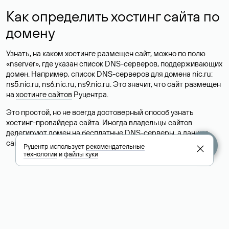
Как определить хостинг сайта по
домену
Узнать, на каком хостинге размещен сайт, можно по полю
«nserver», где указан список DNS-серверов, поддерживающих
домен. Например, список DNS-серверов для домена nic.ru:
ns5.nic.ru, ns6.nic.ru, ns9.nic.ru. Это значит, что сайт размещен
на
хостинге сайтов
Руцентра.
Это простой, но не всегда достоверный способ узнать
хостинг-провайдера сайта. Иногда владельцы сайтов
делегируют домен на бесплатные DNS-серверы, а данные
сайта хранятся у другого хостинг-провайдера.
Руцентр использует
рекомендательные
технологии
и
файлы куки
Как узнать актуальные DNS
домена
О том, где можно посмотреть список DNS-серверов для