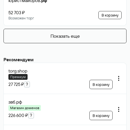
юристмайоров
.рф
52 703 ₽
В корзину
Возможен торг
Показать еще
Рекомендуем
torg
.shop
Премиум
27 725 ₽
?
В корзину
звб
.рф
Магазин доменов
226 600 ₽
?
В корзину