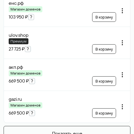
енс
.рф
Магазин доменов
103 950 ₽
?
В корзину
ulov
.shop
Премиум
27 725 ₽
?
В корзину
акп
.рф
Магазин доменов
669 500 ₽
?
В корзину
gazi
.ru
Магазин доменов
669 500 ₽
?
В корзину
Показать еще