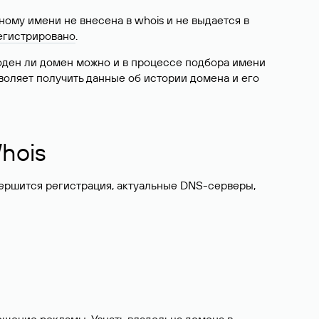
ому имени не внесена в whois и не выдается в
егистрировано
.
боден ли домен можно и в процессе подбора имени
воляет получить данные об истории домена и его
hois
вершится регистрация, актуальные DNS-серверы,