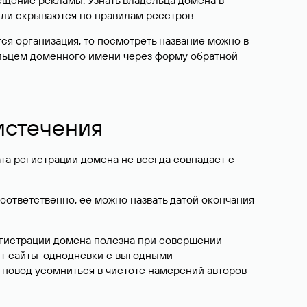
ещение рекламы. Узнать владельца домена в
или скрываются по правилам реестров.
ется организация, то посмотреть название можно в
дельцем доменного имени через форму обратной
 истечения
ата регистрации домена не всегда совпадает с
Соответственно, ее можно назвать датой окончания
егистрации домена полезна при совершении
ют сайты-однодневки с выгодными
 повод усомниться в чистоте намерений авторов