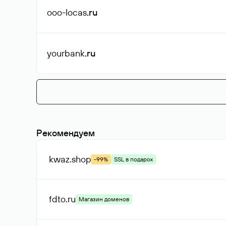
ooo-locas
.ru
yourbank
.ru
Рекомендуем
kwaz
.shop
-99%
SSL в подарок
fdto
.ru
Магазин доменов