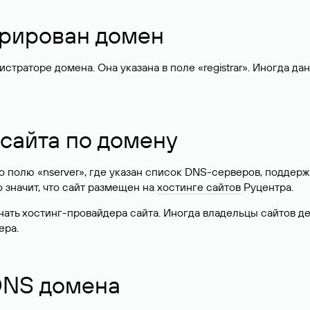
стрирован домен
раторе домена. Она указана в поле «registrar». Иногда да
 сайта по домену
 по полю «nserver», где указан список DNS-серверов, подд
 Это значит, что сайт размещен на
хостинге сайтов
Руцентра.
знать хостинг-провайдера сайта. Иногда владельцы сайтов 
ера.
 DNS домена