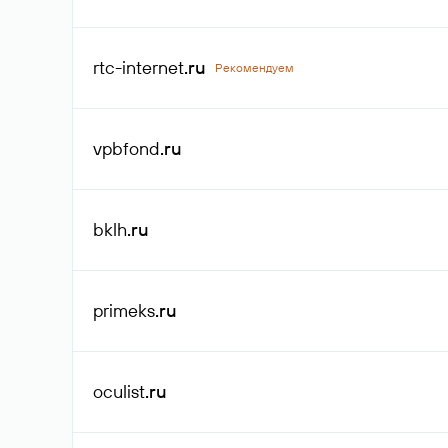
rtc-internet
.ru
Рекомендуем
vpbfond
.ru
bklh
.ru
primeks
.ru
oculist
.ru