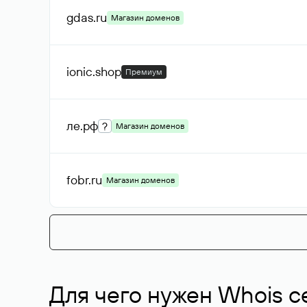
gdas
.ru
Магазин доменов
ionic
.shop
Премиум
ле
.рф
?
Магазин доменов
fobr
.ru
Магазин доменов
Для чего нужен Whois с