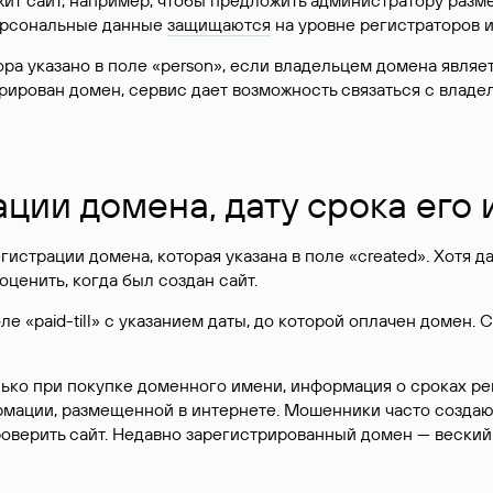
жит сайт, например, чтобы предложить администратору разм
персональные данные
защищаются
на уровне регистраторов 
атора указано в поле «person», если владельцем домена явля
истрирован домен, сервис дает возможность связаться с вла
ации домена, дату срока его
гистрации домена, которая указана в поле «created». Хотя д
оценить, когда был создан сайт.
 «paid-till» с указанием даты, до которой оплачен домен. 
лько при покупке доменного имени, информация о сроках р
ормации, размещенной в интернете. Мошенники часто созда
оверить сайт. Недавно зарегистрированный домен — веский