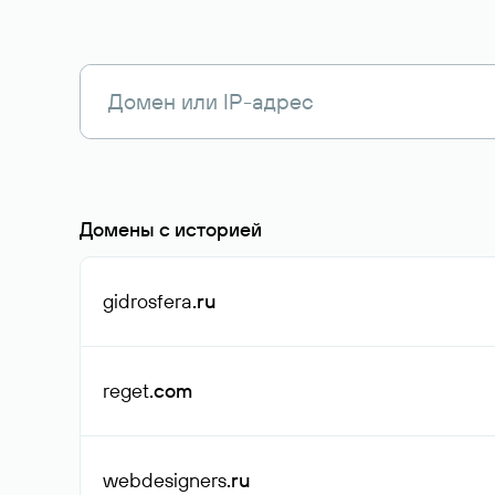
Домены с историей
gidrosfera
.ru
reget
.com
webdesigners
.ru