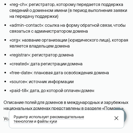
«reg-ch»: регистратор, которому передается поддержка
сведений о доменном имени (в период выполнения заявки
на передачу поддержки)
«admin-contact»: ссылка на форму обратной связи, чтобы
связаться с администратором домена
«org»: название организации (юридического лица), которая
является владельцем домена
«registrar»: регистратор домена
«created»: дата регистрации домена
«free-date»: плановая дата освобождения домена
«source»: источник информации
«paid-till»: дата, до которой оплачен домен
Описание полей для доменов в международных и зарубежных
национальных доменах представлены в разделе «
Помощь
».
Руцентр использует
рекомендательные
Условия использования Whois-сервиса
технологии
и
файлы куки