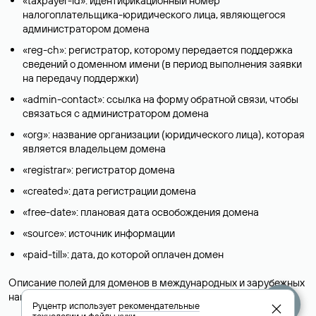
«taxpayer-id»: идентификационный номер
налогоплательщика-юридического лица, являющегося
администратором домена
«reg-ch»: регистратор, которому передается поддержка
сведений о доменном имени (в период выполнения заявки
на передачу поддержки)
«admin-contact»: ссылка на форму обратной связи, чтобы
связаться с администратором домена
«org»: название организации (юридического лица), которая
является владельцем домена
«registrar»: регистратор домена
«created»: дата регистрации домена
«free-date»: плановая дата освобождения домена
«source»: источник информации
«paid-till»: дата, до которой оплачен домен
Описание полей для доменов в международных и зарубежных
национальных доменах представлены в разделе «
Помощь
».
Руцентр использует
рекомендательные