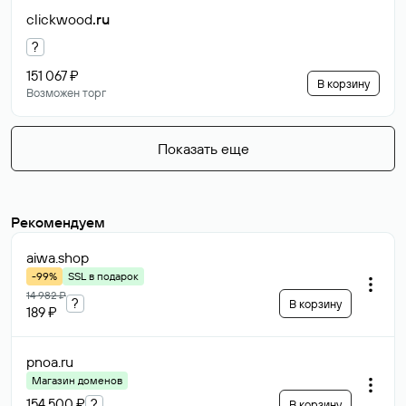
clickwood
.ru
?
151 067 ₽
В корзину
Возможен торг
Показать еще
Рекомендуем
aiwa
.shop
-99%
SSL в подарок
14 982 ₽
?
В корзину
189 ₽
pnoa
.ru
Магазин доменов
154 500 ₽
?
В корзину