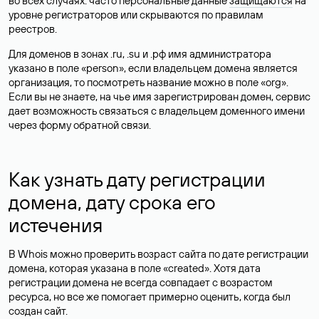
во всех случаях: часто персональные данные
защищаются
на
уровне регистраторов или скрываются по правилам
реестров.
Для доменов в зонах .ru, .su и .рф имя администратора
указано в поле «person», если владельцем домена является
организация, то посмотреть название можно в поле «org».
Если вы не знаете, на чье имя зарегистрирован домен, сервис
дает возможность связаться с владельцем доменного имени
через форму обратной связи.
Как узнать дату регистрации
домена, дату срока его
истечения
В Whois можно проверить возраст сайта по дате регистрации
домена, которая указана в поле «created». Хотя дата
регистрации домена не всегда совпадает с возрастом
ресурса, но все же помогает примерно оценить, когда был
создан сайт.