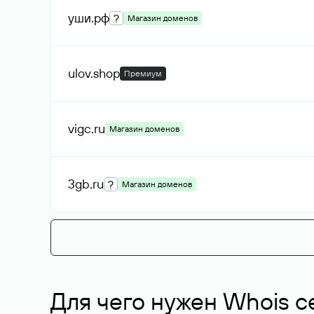
уши
.рф
?
Магазин доменов
ulov
.shop
Премиум
vigc
.ru
Магазин доменов
3gb
.ru
?
Магазин доменов
Для чего нужен Whois с