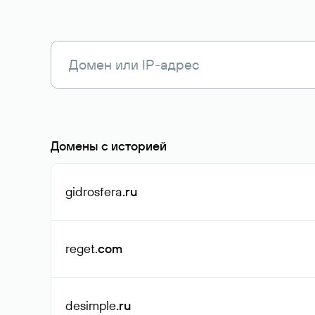
Домены с историей
gidrosfera
.ru
reget
.com
desimple
.ru