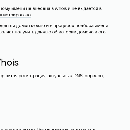
ому имени не внесена в whois и не выдается в
егистрировано
.
боден ли домен можно и в процессе подбора имени
воляет получить данные об истории домена и его
hois
вершится регистрация, актуальные DNS-серверы,