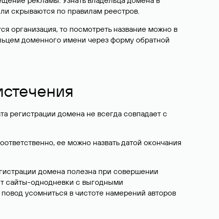
ещение рекламы. Узнать владельца домена в
или скрываются по правилам реестров.
ется организация, то посмотреть название можно в
дельцем доменного имени через форму обратной
 истечения
ата регистрации домена не всегда совпадает с
Соответственно, ее можно назвать датой окончания
егистрации домена полезна при совершении
ют сайты-однодневки с выгодными
 повод усомниться в чистоте намерений авторов