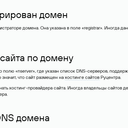
стрирован домен
раторе домена. Она указана в поле «registrar». Иногда да
 сайта по домену
 по полю «nserver», где указан список DNS-серверов, подд
 Это значит, что сайт размещен на
хостинге сайтов
Руцентра.
знать хостинг-провайдера сайта. Иногда владельцы сайтов 
ера.
 DNS домена