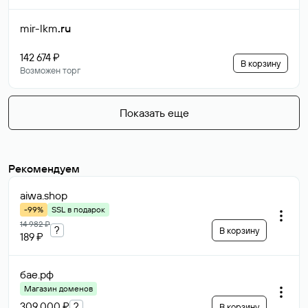
mir-lkm
.ru
142 674 ₽
В корзину
Возможен торг
Показать еще
Рекомендуем
aiwa
.shop
-99%
SSL в подарок
14 982 ₽
?
В корзину
189 ₽
бае
.рф
Магазин доменов
309 000 ₽
?
В корзину