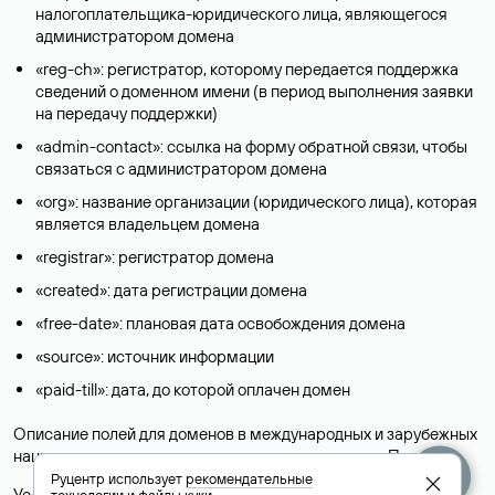
налогоплательщика-юридического лица, являющегося
администратором домена
«reg-ch»: регистратор, которому передается поддержка
сведений о доменном имени (в период выполнения заявки
на передачу поддержки)
«admin-contact»: ссылка на форму обратной связи, чтобы
связаться с администратором домена
«org»: название организации (юридического лица), которая
является владельцем домена
«registrar»: регистратор домена
«created»: дата регистрации домена
«free-date»: плановая дата освобождения домена
«source»: источник информации
«paid-till»: дата, до которой оплачен домен
Описание полей для доменов в международных и зарубежных
национальных доменах представлены в разделе «
Помощь
».
Руцентр использует
рекомендательные
Условия использования Whois-сервиса