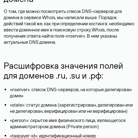
О том, где можно посмотреть список DNS-серверов для
домена в сервисе Whois, мы написали выше. Порядок
действий такой же, как при определении хостинга: необходимо
ввести доменное имя в поисковую строку Whois, после
получения ответа найти поле «nserver». В нем указаны
актуальные DNS домена.
Расшифровка значения полей
для доменов .ru, .su и .рф:
«nserver»: список DNS-серверов, на которые делегирован
домен
«state»: статус домена (зарегистрирован, делегирован или
не делегирован, верифицирован или не верифицирован)
«person»: скрытое имя физического лица, являющегося
администратором домена (Privatе person)
«taxpayer-id»: идентификационный номер