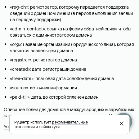
«reg-ch»: регистратор, которому передается поддержка
сведений о доменном имени (в период выполнения заявки
на передачу поддержки)
«admin-contact»: ссылка на форму обратной связи, чтобы
связаться с администратором домена
«org»: название организации (юридического лица), которая
является владельцем домена
«registrar»: регистратор домена
«created»: дата регистрации домена
«free-date»: плановая дата освобождения домена
«source»: источник информации
«paid-till»: дата, до которой оплачен домен
Описание полей для доменов в международных и зарубежных
национальных доменах представлены в разделе «
Помощь
».
Руцентр использует
рекомендательные
Условия использования Whois-сервиса
технологии
и
файлы куки