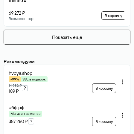
thime
.ru
69 272 ₽
В корзину
Возможен торг
Показать еще
Рекомендуем
hvoya
.shop
-99%
SSL в подарок
14 982 ₽
?
В корзину
189 ₽
ебф
.рф
Магазин доменов
387 280 ₽
?
В корзину