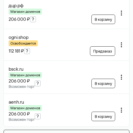
дцр
.рф
Магазин доменов
206 000 ₽
?
В корзину
ogni
.shop
Освобождается
112 181 ₽
?
Предзаказ
bsck
.ru
Магазин доменов
206 000 ₽
?
В корзину
Возможен торг
aenh
.ru
Магазин доменов
206 000 ₽
?
В корзину
Возможен торг