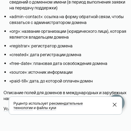
сведений о доменном имени (в период выполнения заявки
на передачу поддержки)
«admin-contact»: ссылка на форму обратной связи, чтобы
связаться с администратором домена
«org»: название организации (юридического лица), которая
является владельцем домена
«registrar»: регистратор домена
«created»: дата регистрации домена
«free-date»: плановая дата освобождения домена
«source»: источник информации
«paid-till»: дата, до которой оплачен домен
Описание полей для доменов в международных и зарубежных
национальных доменах представлены в разделе «
Помощь
».
Руцентр использует
рекомендательные
технологии
и
файлы куки
Условия использования Whois-сервиса