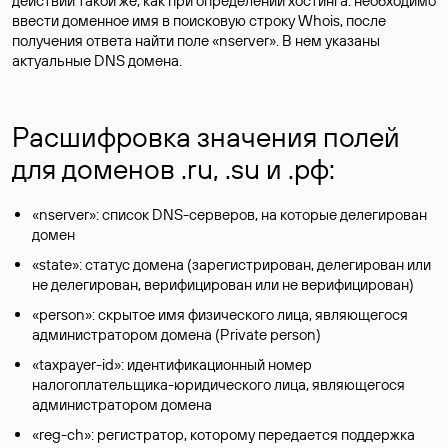
действий такой же, как при определении хостинга: необходимо
ввести доменное имя в поисковую строку Whois, после
получения ответа найти поле «nserver». В нем указаны
актуальные DNS домена.
Расшифровка значения полей
для доменов .ru, .su и .рф:
«nserver»: список DNS-серверов, на которые делегирован
домен
«state»: статус домена (зарегистрирован, делегирован или
не делегирован, верифицирован или не верифицирован)
«person»: скрытое имя физического лица, являющегося
администратором домена (Privatе person)
«taxpayer-id»: идентификационный номер
налогоплательщика-юридического лица, являющегося
администратором домена
«reg-ch»: регистратор, которому передается поддержка