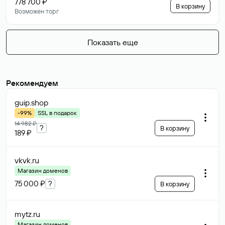
778 700 ₽
В корзину
Возможен торг
Показать еще
Рекомендуем
guip
.shop
-99%
SSL в подарок
14 982 ₽
?
В корзину
189 ₽
vkvk
.ru
Магазин доменов
75 000 ₽
?
В корзину
mytz
.ru
Магазин доменов