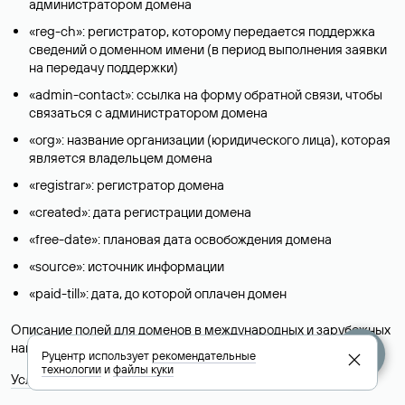
администратором домена
«reg-ch»: регистратор, которому передается поддержка
сведений о доменном имени (в период выполнения заявки
на передачу поддержки)
«admin-contact»: ссылка на форму обратной связи, чтобы
связаться с администратором домена
«org»: название организации (юридического лица), которая
является владельцем домена
«registrar»: регистратор домена
«created»: дата регистрации домена
«free-date»: плановая дата освобождения домена
«source»: источник информации
«paid-till»: дата, до которой оплачен домен
Описание полей для доменов в международных и зарубежных
национальных доменах представлены в разделе «
Помощь
».
Руцентр использует
рекомендательные
технологии
и
файлы куки
Условия использования Whois-сервиса