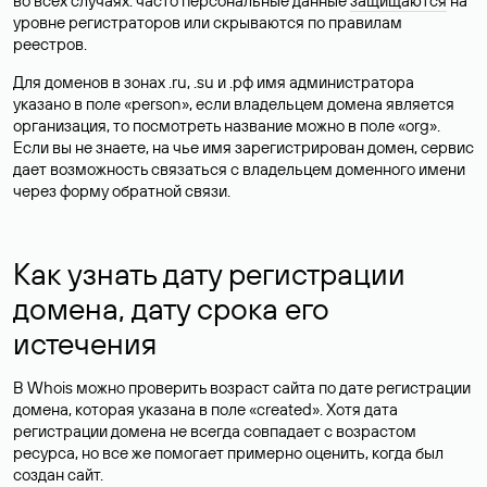
во всех случаях: часто персональные данные
защищаются
на
уровне регистраторов или скрываются по правилам
реестров.
Для доменов в зонах .ru, .su и .рф имя администратора
указано в поле «person», если владельцем домена является
организация, то посмотреть название можно в поле «org».
Если вы не знаете, на чье имя зарегистрирован домен, сервис
дает возможность связаться с владельцем доменного имени
через форму обратной связи.
Как узнать дату регистрации
домена, дату срока его
истечения
В Whois можно проверить возраст сайта по дате регистрации
домена, которая указана в поле «created». Хотя дата
регистрации домена не всегда совпадает с возрастом
ресурса, но все же помогает примерно оценить, когда был
создан сайт.