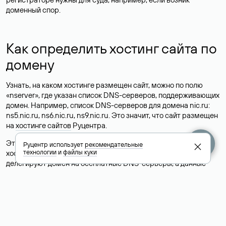
доменный спор.
Как определить хостинг сайта по
домену
Узнать, на каком хостинге размещен сайт, можно по полю
«nserver», где указан список DNS-серверов, поддерживающих
домен. Например, список DNS-серверов для домена nic.ru:
ns5.nic.ru, ns6.nic.ru, ns9.nic.ru. Это значит, что сайт размещен
на
хостинге сайтов
Руцентра.
Это простой, но не всегда достоверный способ узнать
Руцентр использует
рекомендательные
технологии
и
файлы куки
хостинг-провайдера сайта. Иногда владельцы сайтов
делегируют домен на бесплатные DNS-серверы, а данные
сайта хранятся у другого хостинг-провайдера.
Как узнать актуальные DNS