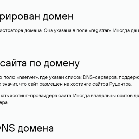
стрирован домен
раторе домена. Она указана в поле «registrar». Иногда да
 сайта по домену
 по полю «nserver», где указан список DNS-серверов, подд
 Это значит, что сайт размещен на
хостинге сайтов
Руцентра.
знать хостинг-провайдера сайта. Иногда владельцы сайтов 
ера.
 DNS домена