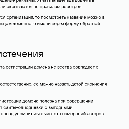
ещение рекламы. Узнать владельца домена в
или скрываются по правилам реестров.
ется организация, то посмотреть название можно в
дельцем доменного имени через форму обратной
 истечения
ата регистрации домена не всегда совпадает с
Соответственно, ее можно назвать датой окончания
егистрации домена полезна при совершении
ют сайты-однодневки с выгодными
 повод усомниться в чистоте намерений авторов