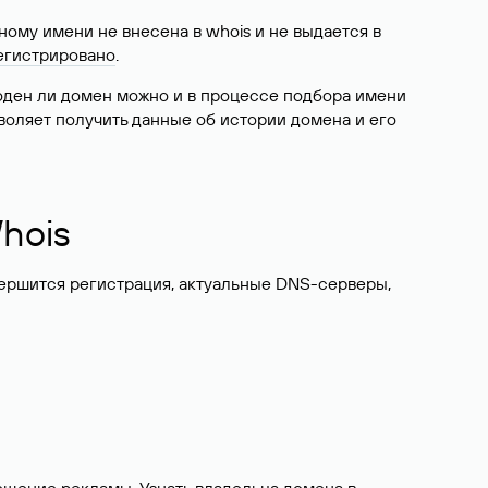
ому имени не внесена в whois и не выдается в
егистрировано
.
боден ли домен можно и в процессе подбора имени
воляет получить данные об истории домена и его
hois
вершится регистрация, актуальные DNS-серверы,