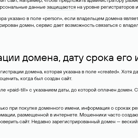
жит сайт, например, чтобы предложить администратору разм
персональные данные
защищаются
на уровне регистраторов 
атора указано в поле «person», если владельцем домена явля
истрирован домен, сервис дает возможность связаться с вла
ации домена, дату срока его
гистрации домена, которая указана в поле «created». Хотя д
оценить, когда был создан сайт.
 «paid-till» с указанием даты, до которой оплачен домен. 
лько при покупке доменного имени, информация о сроках р
ормации, размещенной в интернете. Мошенники часто созда
оверить сайт. Недавно зарегистрированный домен — веский