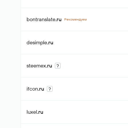
bontranslate
.ru
Рекомендуем
desimple
.ru
steemex
.ru
?
ifcon
.ru
?
luxel
.ru