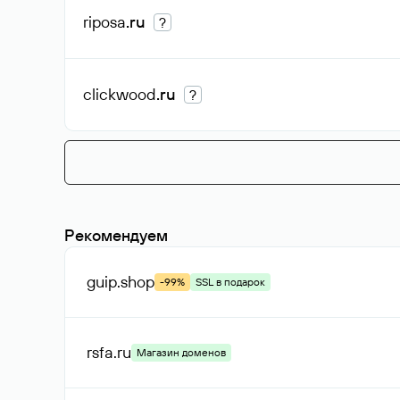
riposa
.ru
?
clickwood
.ru
?
Рекомендуем
guip
.shop
-99%
SSL в подарок
rsfa
.ru
Магазин доменов