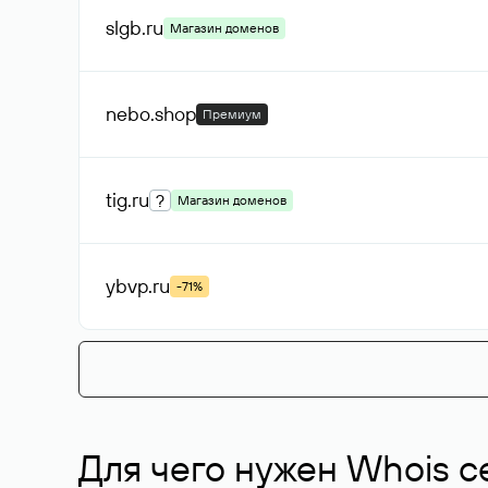
slgb
.ru
Магазин доменов
nebo
.shop
Премиум
tig
.ru
?
Магазин доменов
ybvp
.ru
-71%
Для чего нужен Whois с