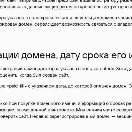
жит сайт, например, чтобы предложить администратору разм
персональные данные
защищаются
на уровне регистраторов 
атора указано в поле «person», если владельцем домена явля
истрирован домен, сервис дает возможность связаться с вла
ации домена, дату срока его
гистрации домена, которая указана в поле «created». Хотя д
оценить, когда был создан сайт.
 «paid-till» с указанием даты, до которой оплачен домен. 
лько при покупке доменного имени, информация о сроках р
ормации, размещенной в интернете. Мошенники часто созда
оверить сайт. Недавно зарегистрированный домен — веский