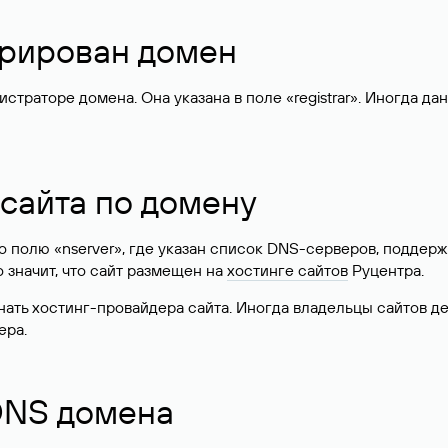
стрирован домен
раторе домена. Она указана в поле «registrar». Иногда да
 сайта по домену
 по полю «nserver», где указан список DNS-серверов, подд
 Это значит, что сайт размещен на
хостинге сайтов
Руцентра.
знать хостинг-провайдера сайта. Иногда владельцы сайтов 
ера.
 DNS домена