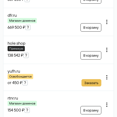
dfr
.ru
Магазин доменов
669 500 ₽
?
В корзину
hole
.shop
Премиум
138 542 ₽
?
В корзину
yufh
.ru
Освобождается
от 450 ₽
?
Заказать
rtnr
.ru
Магазин доменов
154 500 ₽
?
В корзину