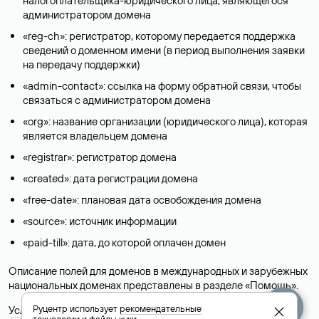
налогоплательщика-юридического лица, являющегося
администратором домена
«reg-ch»: регистратор, которому передается поддержка
сведений о доменном имени (в период выполнения заявки
на передачу поддержки)
«admin-contact»: ссылка на форму обратной связи, чтобы
связаться с администратором домена
«org»: название организации (юридического лица), которая
является владельцем домена
«registrar»: регистратор домена
«created»: дата регистрации домена
«free-date»: плановая дата освобождения домена
«source»: источник информации
«paid-till»: дата, до которой оплачен домен
Описание полей для доменов в международных и зарубежных
национальных доменах представлены в разделе «
Помощь
».
Руцентр использует
рекомендательные
Условия использования Whois-сервиса