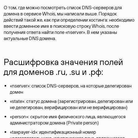
О том, где можно посмотреть список DNS-серверов для
домена в сервисе Whois, мы написали выше. Порядок
действий такой же, как при определении хостинга: необходимо
ввести доменное имя в поисковую строку Whois, после
получения ответа найти поле «nserver». В нем указаны
актуальные DNS домена.
Расшифровка значения полей
для доменов .ru, .su и .рф:
«nserver»: список DNS-серверов, на которые делегирован
домен
«state»: статус домена (зарегистрирован, делегирован или
не делегирован, верифицирован или не верифицирован)
«person»: скрытое имя физического лица, являющегося
администратором домена (Privatе person)
«taxpayer-id»: идентификационный номер