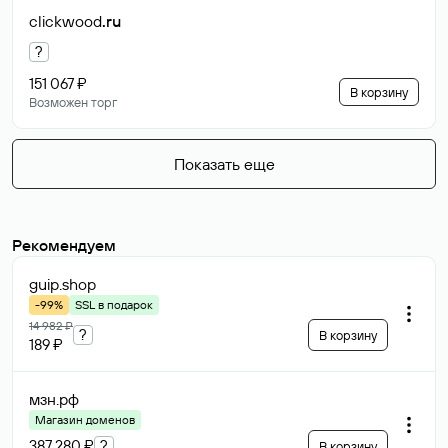
clickwood
.ru
?
151 067 ₽
В корзину
Возможен торг
Показать еще
Рекомендуем
guip
.shop
-99%
SSL в подарок
14 982 ₽
?
В корзину
189 ₽
мзн
.рф
Магазин доменов
387 280 ₽
?
В корзину