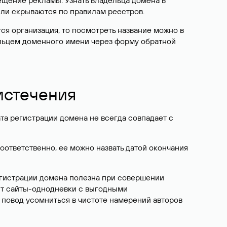
ещение рекламы. Узнать владельца домена в
или скрываются по правилам реестров.
ется организация, то посмотреть название можно в
дельцем доменного имени через форму обратной
 истечения
ата регистрации домена не всегда совпадает с
Соответственно, ее можно назвать датой окончания
егистрации домена полезна при совершении
ют сайты-однодневки с выгодными
 повод усомниться в чистоте намерений авторов