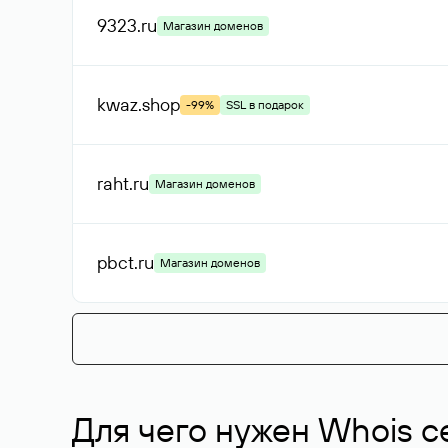
9323
.ru
Магазин доменов
kwaz
.shop
-99%
SSL в подарок
raht
.ru
Магазин доменов
pbct
.ru
Магазин доменов
Для чего нужен Whois с