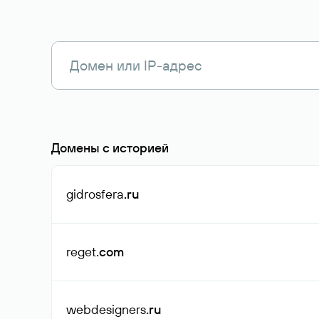
Домены с историей
gidrosfera
.ru
reget
.com
webdesigners
.ru