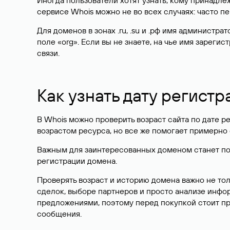
Иногда пользователи хотят узнать, кому принадле
сервисе Whois можно не во всех случаях: часто 
Для доменов в зонах .ru, .su и .рф имя администр
поле «org». Если вы не знаете, на чье имя зарег
связи.
Как узнать дату регистр
В Whois можно проверить возраст сайта по дате ре
возрастом ресурса, но все же помогает примерно 
Важным для заинтересованных доменом станет поле
регистрации домена.
Проверять возраст и историю домена важно не то
сделок, выборе партнеров и просто анализе инф
предложениями, поэтому перед покупкой стоит пр
сообщения.