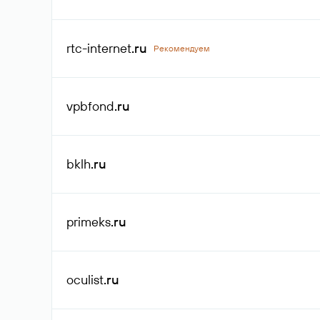
rtc-internet
.ru
Рекомендуем
vpbfond
.ru
bklh
.ru
primeks
.ru
oculist
.ru