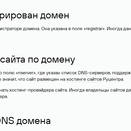
стрирован домен
раторе домена. Она указана в поле «registrar». Иногда да
 сайта по домену
 по полю «nserver», где указан список DNS-серверов, подд
 Это значит, что сайт размещен на
хостинге сайтов
Руцентра.
знать хостинг-провайдера сайта. Иногда владельцы сайтов 
ера.
 DNS домена