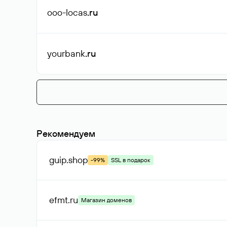
ooo-locas
.ru
yourbank
.ru
Рекомендуем
guip
.shop
-99%
SSL в подарок
efmt
.ru
Магазин доменов