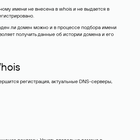
ому имени не внесена в whois и не выдается в
егистрировано
.
боден ли домен можно и в процессе подбора имени
воляет получить данные об истории домена и его
hois
вершится регистрация, актуальные DNS-серверы,