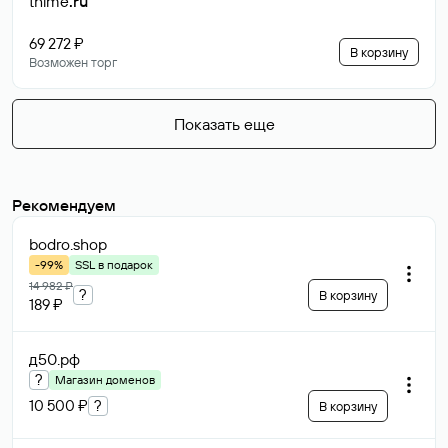
thime
.ru
69 272 ₽
В корзину
Возможен торг
Показать еще
Рекомендуем
bodro
.shop
-99%
SSL в подарок
14 982 ₽
?
В корзину
189 ₽
д50
.рф
?
Магазин доменов
10 500 ₽
?
В корзину