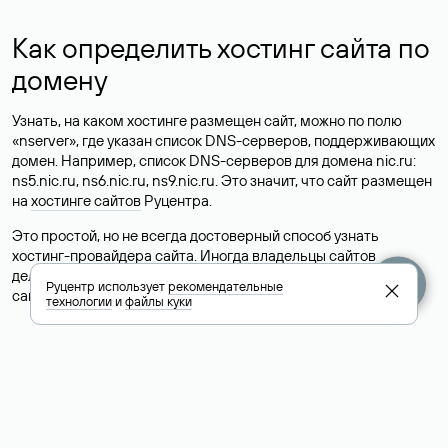
Как определить хостинг сайта по
домену
Узнать, на каком хостинге размещен сайт, можно по полю
«nserver», где указан список DNS-серверов, поддерживающих
домен. Например, список DNS-серверов для домена nic.ru:
ns5.nic.ru, ns6.nic.ru, ns9.nic.ru. Это значит, что сайт размещен
на
хостинге сайтов
Руцентра.
Это простой, но не всегда достоверный способ узнать
хостинг-провайдера сайта. Иногда владельцы сайтов
делегируют домен на бесплатные DNS-серверы, а данные
Руцентр использует
рекомендательные
сайта хранятся у другого хостинг-провайдера.
технологии
и
файлы куки
Как узнать актуальные DNS
домена
О том, где можно посмотреть список DNS-серверов для