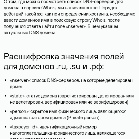
О том, где можно посмотреть список DNS-серверов для
домена в сервисе Whois, мы написали выше. Порядок
действий такой же, как при определении хостинга: необходимо
ввести доменное имя в поисковую строку Whois, после
получения ответа найти поле «nserver». В нем указаны
актуальные DNS домена.
Расшифровка значения полей
для доменов .ru, .su и .рф:
«nserver»: список DNS-серверов, на которые делегирован
домен
«state»: статус домена (зарегистрирован, делегирован или
не делегирован, верифицирован или не верифицирован)
«person»: скрытое имя физического лица, являющегося
администратором домена (Privatе person)
«taxpayer-id»: идентификационный номер
налогоплательщика-юридического лица, являющегося