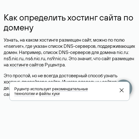
Как определить хостинг сайта по
домену
Узнать, на каком хостинге размещен сайт, можно по полю
«nserver», где указан список DNS-серверов, поддерживающих
домен. Например, список DNS-серверов для домена nic.ru:
ns5.nic.ru, ns6.nic.ru, ns9.nic.ru. Это значит, что сайт размещен
на
хостинге сайтов
Руцентра.
Это простой, но не всегда достоверный способ узнать
хостинг-провайдера сайта. Иногда владельцы сайтов
делегируют домен на бесплатные DNS-серверы, а данные
Руцентр использует
рекомендательные
технологии
и
файлы куки
сайта хранятся у другого хостинг-провайдера.
Как узнать актуальные DNS
домена