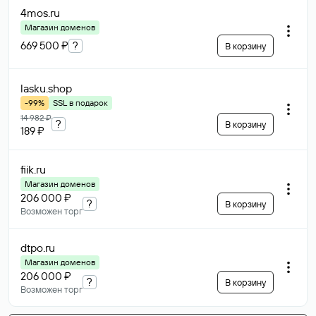
4mos
.ru
Магазин доменов
669 500 ₽
?
В корзину
lasku
.shop
-99%
SSL в подарок
14 982 ₽
?
В корзину
189 ₽
fiik
.ru
Магазин доменов
206 000 ₽
?
В корзину
Возможен торг
dtpo
.ru
Магазин доменов
206 000 ₽
?
В корзину
Возможен торг