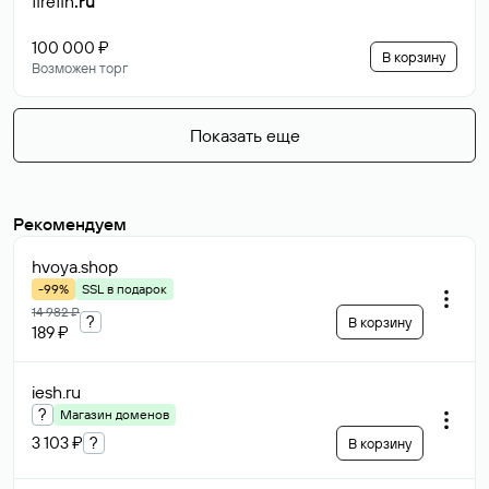
firefin
.ru
100 000 ₽
В корзину
Возможен торг
Показать еще
Рекомендуем
hvoya
.shop
-99%
SSL в подарок
14 982 ₽
?
В корзину
189 ₽
iesh
.ru
?
Магазин доменов
3 103 ₽
?
В корзину