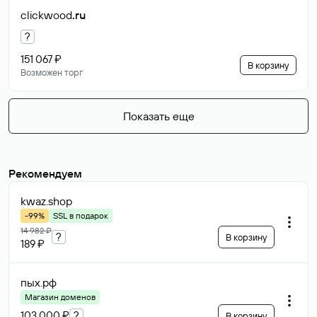
clickwood
.ru
?
151 067 ₽
В корзину
Возможен торг
Показать еще
Рекомендуем
kwaz
.shop
-99%
SSL в подарок
14 982 ₽
?
В корзину
189 ₽
пых
.рф
Магазин доменов
103 000 ₽
?
В корзину