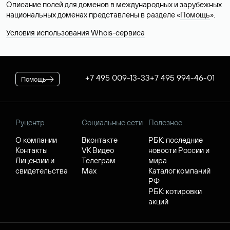
Описание полей для доменов в международных и зарубежных
национальных доменах представлены в разделе «
Помощь
».
Условия использования Whois-сервиса
+7 495 009-13-33
+7 495 994-46-01
Помощь
Руцентр
Социальные сети
Полезное
О компании
Вконтакте
РБК: последние
Контакты
VK Видео
новости России и
Лицензии и
Телеграм
мира
свидетельства
Max
Каталог компаний
РФ
РБК: котировки
акций