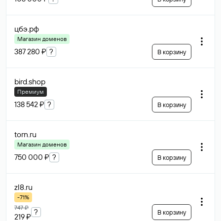
цбэ
.рф
Магазин доменов
387 280 ₽
?
В корзину
bird
.shop
Премиум
138 542 ₽
?
В корзину
torn
.ru
Магазин доменов
750 000 ₽
?
В корзину
zl8
.ru
-71%
747 ₽
?
В корзину
219 ₽