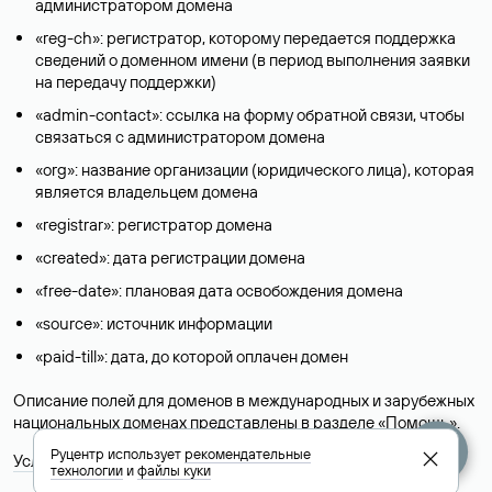
администратором домена
«reg-ch»: регистратор, которому передается поддержка
сведений о доменном имени (в период выполнения заявки
на передачу поддержки)
«admin-contact»: ссылка на форму обратной связи, чтобы
связаться с администратором домена
«org»: название организации (юридического лица), которая
является владельцем домена
«registrar»: регистратор домена
«created»: дата регистрации домена
«free-date»: плановая дата освобождения домена
«source»: источник информации
«paid-till»: дата, до которой оплачен домен
Описание полей для доменов в международных и зарубежных
национальных доменах представлены в разделе «
Помощь
».
Руцентр использует
рекомендательные
Условия использования Whois-сервиса
технологии
и
файлы куки