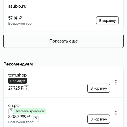
asubio
.ru
57 141 ₽
В корзину
Возможен торг
Показать еще
Рекомендуем
torg
.shop
Премиум
27 725 ₽
?
В корзину
сч
.рф
?
Магазин доменов
3 089 999 ₽
?
В корзину
Возможен торг