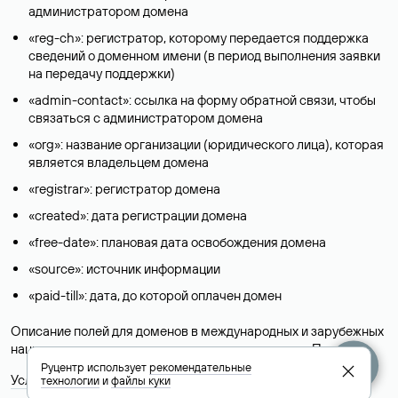
администратором домена
«reg-ch»: регистратор, которому передается поддержка
сведений о доменном имени (в период выполнения заявки
на передачу поддержки)
«admin-contact»: ссылка на форму обратной связи, чтобы
связаться с администратором домена
«org»: название организации (юридического лица), которая
является владельцем домена
«registrar»: регистратор домена
«created»: дата регистрации домена
«free-date»: плановая дата освобождения домена
«source»: источник информации
«paid-till»: дата, до которой оплачен домен
Описание полей для доменов в международных и зарубежных
национальных доменах представлены в разделе «
Помощь
».
Руцентр использует
рекомендательные
Условия использования Whois-сервиса
технологии
и
файлы куки