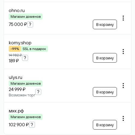
ohno
.ru
Магазин доменов
75 000 ₽
?
В корзину
komy
.shop
-99%
SSL в подарок
14 982 ₽
?
В корзину
189 ₽
ulys
.ru
Магазин доменов
24 999 ₽
?
В корзину
Возможен торг
мхк
.рф
Магазин доменов
102 900 ₽
?
В корзину