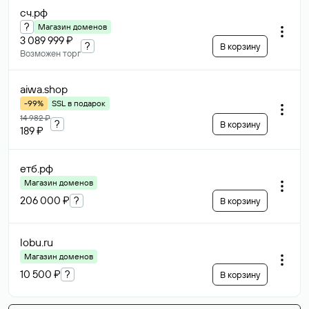
сч
.рф
?
Магазин доменов
3 089 999 ₽
?
В корзину
Возможен торг
aiwa
.shop
-99%
SSL в подарок
14 982 ₽
?
В корзину
189 ₽
етб
.рф
Магазин доменов
206 000 ₽
?
В корзину
lobu
.ru
Магазин доменов
10 500 ₽
?
В корзину