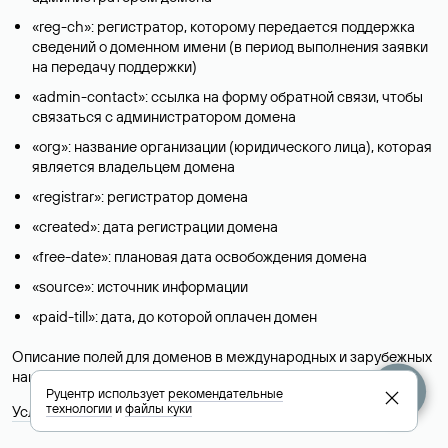
«reg-ch»: регистратор, которому передается поддержка
сведений о доменном имени (в период выполнения заявки
на передачу поддержки)
«admin-contact»: ссылка на форму обратной связи, чтобы
связаться с администратором домена
«org»: название организации (юридического лица), которая
является владельцем домена
«registrar»: регистратор домена
«created»: дата регистрации домена
«free-date»: плановая дата освобождения домена
«source»: источник информации
«paid-till»: дата, до которой оплачен домен
Описание полей для доменов в международных и зарубежных
национальных доменах представлены в разделе «
Помощь
».
Руцентр использует
рекомендательные
технологии
и
файлы куки
Условия использования Whois-сервиса