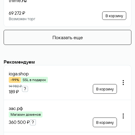
thime
.ru
69 272 ₽
В корзину
Возможен торг
Показать еще
Рекомендуем
ioga
.shop
-99%
SSL в подарок
14 982 ₽
?
В корзину
189 ₽
зас
.рф
Магазин доменов
360 500 ₽
?
В корзину