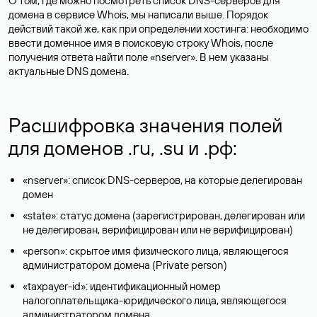
О том, где можно посмотреть список DNS-серверов для
домена в сервисе Whois, мы написали выше. Порядок
действий такой же, как при определении хостинга: необходимо
ввести доменное имя в поисковую строку Whois, после
получения ответа найти поле «nserver». В нем указаны
актуальные DNS домена.
Расшифровка значения полей
для доменов .ru, .su и .рф:
«nserver»: список DNS-серверов, на которые делегирован
домен
«state»: статус домена (зарегистрирован, делегирован или
не делегирован, верифицирован или не верифицирован)
«person»: скрытое имя физического лица, являющегося
администратором домена (Privatе person)
«taxpayer-id»: идентификационный номер
налогоплательщика-юридического лица, являющегося
администратором домена