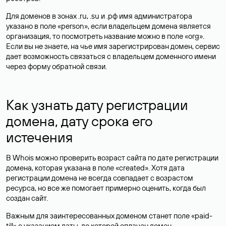
Для доменов в зонах .ru, .su и .рф имя администратора
указано в поле «person», если владельцем домена является
организация, то посмотреть название можно в поле «org».
Если вы не знаете, на чье имя зарегистрирован домен, сервис
дает возможность связаться с владельцем доменного имени
через форму обратной связи.
Как узнать дату регистрации
домена, дату срока его
истечения
В Whois можно проверить возраст сайта по дате регистрации
домена, которая указана в поле «created». Хотя дата
регистрации домена не всегда совпадает с возрастом
ресурса, но все же помогает примерно оценить, когда был
создан сайт.
Важным для заинтересованных доменом станет поле «paid-
till» с указанием даты, до которой оплачен домен.