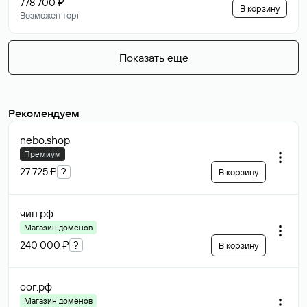
778 700 ₽
В корзину
Возможен торг
Показать еще
Рекомендуем
nebo
.shop
Премиум
27 725 ₽
?
В корзину
чип
.рф
Магазин доменов
240 000 ₽
?
В корзину
оог
.рф
Магазин доменов