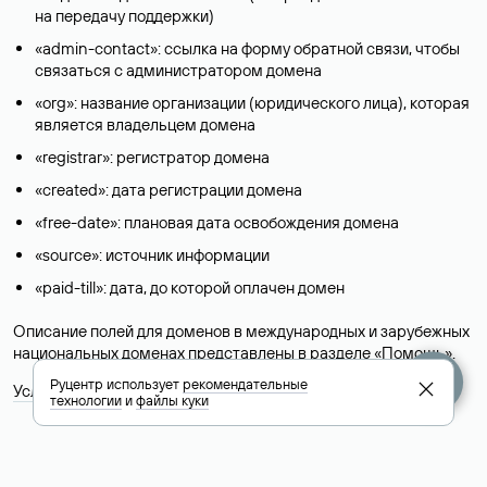
на передачу поддержки)
«admin-contact»: ссылка на форму обратной связи, чтобы
связаться с администратором домена
«org»: название организации (юридического лица), которая
является владельцем домена
«registrar»: регистратор домена
«created»: дата регистрации домена
«free-date»: плановая дата освобождения домена
«source»: источник информации
«paid-till»: дата, до которой оплачен домен
Описание полей для доменов в международных и зарубежных
национальных доменах представлены в разделе «
Помощь
».
Руцентр использует
рекомендательные
Условия использования Whois-сервиса
технологии
и
файлы куки
+7 495 009-13-33
+7 495 994-46-01