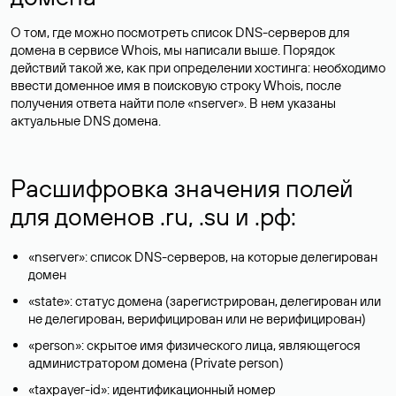
О том, где можно посмотреть список DNS-серверов для
домена в сервисе Whois, мы написали выше. Порядок
действий такой же, как при определении хостинга: необходимо
ввести доменное имя в поисковую строку Whois, после
получения ответа найти поле «nserver». В нем указаны
актуальные DNS домена.
Расшифровка значения полей
для доменов .ru, .su и .рф:
«nserver»: список DNS-серверов, на которые делегирован
домен
«state»: статус домена (зарегистрирован, делегирован или
не делегирован, верифицирован или не верифицирован)
«person»: скрытое имя физического лица, являющегося
администратором домена (Privatе person)
«taxpayer-id»: идентификационный номер