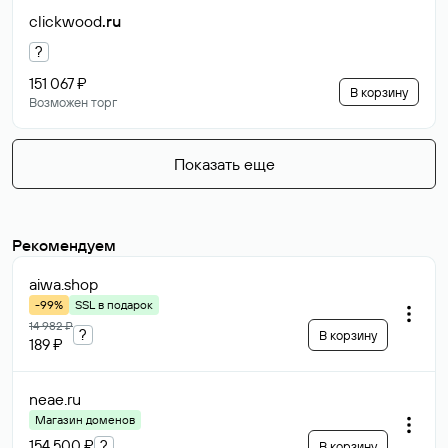
clickwood
.ru
?
151 067 ₽
В корзину
Возможен торг
Показать еще
Рекомендуем
aiwa
.shop
-99%
SSL в подарок
14 982 ₽
?
В корзину
189 ₽
neae
.ru
Магазин доменов
154 500 ₽
?
В корзину