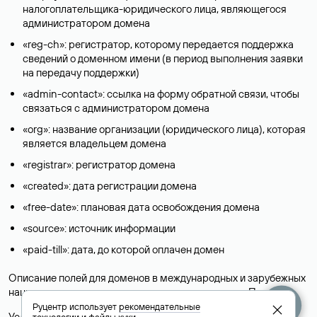
налогоплательщика-юридического лица, являющегося
администратором домена
«reg-ch»: регистратор, которому передается поддержка
сведений о доменном имени (в период выполнения заявки
на передачу поддержки)
«admin-contact»: ссылка на форму обратной связи, чтобы
связаться с администратором домена
«org»: название организации (юридического лица), которая
является владельцем домена
«registrar»: регистратор домена
«created»: дата регистрации домена
«free-date»: плановая дата освобождения домена
«source»: источник информации
«paid-till»: дата, до которой оплачен домен
Описание полей для доменов в международных и зарубежных
национальных доменах представлены в разделе «
Помощь
».
Руцентр использует
рекомендательные
Условия использования Whois-сервиса