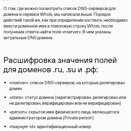
О том, где можно посмотреть список DNS-серверов для
домена в сервисе Whois, мы написали выше. Порядок
действий такой же, как при определении хостинга: необходимо
ввести доменное имя в поисковую строку Whois, после
получения ответа найти поле «nserver». В нем указаны
актуальные DNS домена.
Расшифровка значения полей
для доменов .ru, .su и .рф:
«nserver»: список DNS-серверов, на которые делегирован
домен
«state»: статус домена (зарегистрирован, делегирован или
не делегирован, верифицирован или не верифицирован)
«person»: скрытое имя физического лица, являющегося
администратором домена (Privatе person)
«taxpayer-id»: идентификационный номер