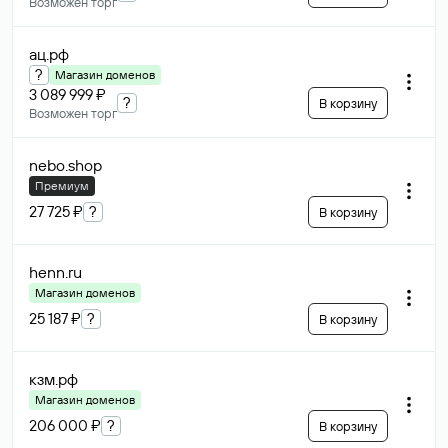
Возможен торг
ац
.рф
?
Магазин доменов
3 089 999 ₽
?
В корзину
Возможен торг
nebo
.shop
Премиум
27 725 ₽
?
В корзину
henn
.ru
Магазин доменов
25 187 ₽
?
В корзину
кзм
.рф
Магазин доменов
206 000 ₽
?
В корзину