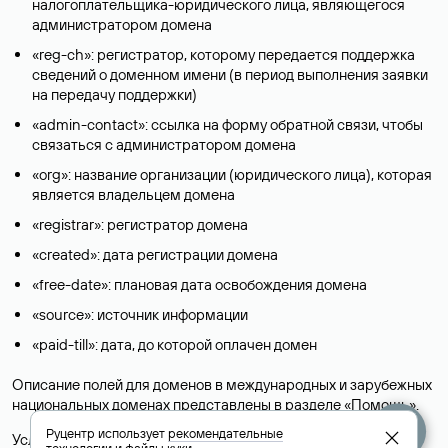
налогоплательщика-юридического лица, являющегося
администратором домена
«reg-ch»: регистратор, которому передается поддержка
сведений о доменном имени (в период выполнения заявки
на передачу поддержки)
«admin-contact»: ссылка на форму обратной связи, чтобы
связаться с администратором домена
«org»: название организации (юридического лица), которая
является владельцем домена
«registrar»: регистратор домена
«created»: дата регистрации домена
«free-date»: плановая дата освобождения домена
«source»: источник информации
«paid-till»: дата, до которой оплачен домен
Описание полей для доменов в международных и зарубежных
национальных доменах представлены в разделе «
Помощь
».
Руцентр использует
рекомендательные
Условия использования Whois-сервиса