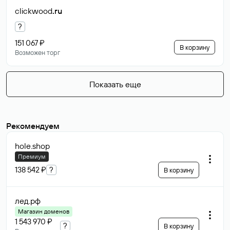
clickwood
.ru
?
151 067 ₽
В корзину
Возможен торг
Показать еще
Рекомендуем
hole
.shop
Премиум
138 542 ₽
?
В корзину
лед
.рф
Магазин доменов
1 543 970 ₽
?
В корзину