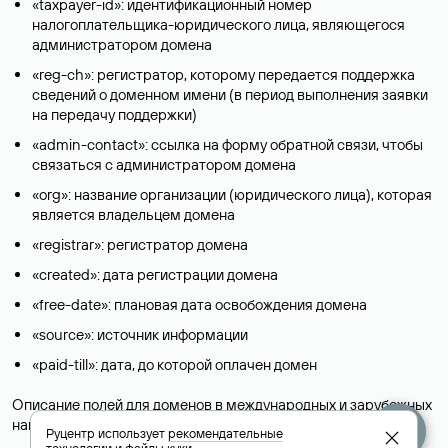
«taxpayer-id»: идентификационный номер
налогоплательщика-юридического лица, являющегося
администратором домена
«reg-ch»: регистратор, которому передается поддержка
сведений о доменном имени (в период выполнения заявки
на передачу поддержки)
«admin-contact»: ссылка на форму обратной связи, чтобы
связаться с администратором домена
«org»: название организации (юридического лица), которая
является владельцем домена
«registrar»: регистратор домена
«created»: дата регистрации домена
«free-date»: плановая дата освобождения домена
«source»: источник информации
«paid-till»: дата, до которой оплачен домен
Описание полей для доменов в международных и зарубежных
национальных доменах представлены в разделе «
Помощь
».
Руцентр использует
рекомендательные