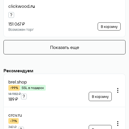
clickwood
.ru
?
151 067 ₽
В корзину
Возможен торг
Показать еще
Рекомендуем
brel
.shop
-99%
SSL в подарок
14 982 ₽
?
В корзину
189 ₽
crcv
.ru
-71%
747 ₽