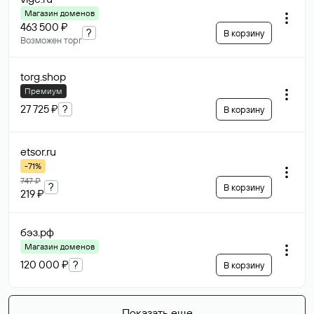
Магазин доменов
463 500 ₽
?
В корзину
Возможен торг
torg
.shop
Премиум
27 725 ₽
?
В корзину
etsor
.ru
-71%
747 ₽
?
В корзину
219 ₽
бэз
.рф
Магазин доменов
120 000 ₽
?
В корзину
Показать еще