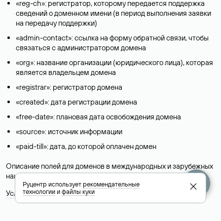
«reg-ch»: регистратор, которому передается поддержка
сведений о доменном имени (в период выполнения заявки
на передачу поддержки)
«admin-contact»: ссылка на форму обратной связи, чтобы
связаться с администратором домена
«org»: название организации (юридического лица), которая
является владельцем домена
«registrar»: регистратор домена
«created»: дата регистрации домена
«free-date»: плановая дата освобождения домена
«source»: источник информации
«paid-till»: дата, до которой оплачен домен
Описание полей для доменов в международных и зарубежных
национальных доменах представлены в разделе «
Помощь
».
Руцентр использует
рекомендательные
технологии
и
файлы куки
Условия использования Whois-сервиса