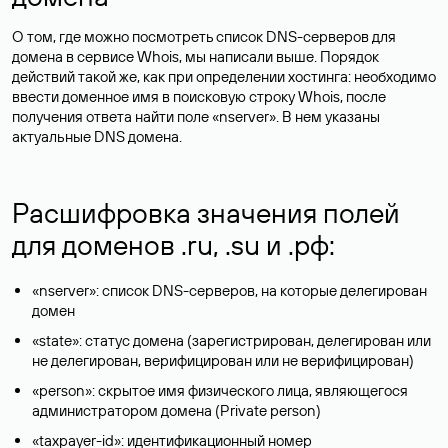
О том, где можно посмотреть список DNS-серверов для
домена в сервисе Whois, мы написали выше. Порядок
действий такой же, как при определении хостинга: необходимо
ввести доменное имя в поисковую строку Whois, после
получения ответа найти поле «nserver». В нем указаны
актуальные DNS домена.
Расшифровка значения полей
для доменов .ru, .su и .рф:
«nserver»: список DNS-серверов, на которые делегирован
домен
«state»: статус домена (зарегистрирован, делегирован или
не делегирован, верифицирован или не верифицирован)
«person»: скрытое имя физического лица, являющегося
администратором домена (Privatе person)
«taxpayer-id»: идентификационный номер