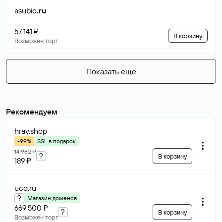
asubio
.ru
57 141 ₽
В корзину
Возможен торг
Показать еще
Рекомендуем
hray
.shop
-99%
SSL в подарок
14 982 ₽
?
В корзину
189 ₽
ucq
.ru
?
Магазин доменов
669 500 ₽
?
В корзину
Возможен торг