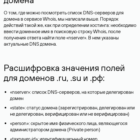
О том, где можно посмотреть список DNS-серверов для
домена в сервисе Whois, мы написали выше. Порядок
действий такой же, как при определении хостинга: необходимо
ввести доменное имя в поисковую строку Whois, после
получения ответа найти поле «nserver». В нем указаны
актуальные DNS домена.
Расшифровка значения полей
для доменов .ru, .su и .рф:
«nserver»: список DNS-серверов, на которые делегирован
домен
«state»: статус домена (зарегистрирован, делегирован или
не делегирован, верифицирован или не верифицирован)
«person»: скрытое имя физического лица, являющегося
администратором домена (Privatе person)
«taxpayer-id»: идентификационный номер