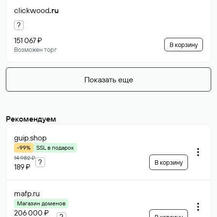
clickwood
.ru
?
151 067 ₽
В корзину
Возможен торг
Показать еще
Рекомендуем
guip
.shop
-99%
SSL в подарок
14 982 ₽
?
В корзину
189 ₽
mafp
.ru
Магазин доменов
206 000 ₽
?